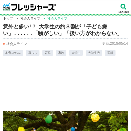
トップ
>
社会人ライフ
>
社会人ライフ
意外と多い!? 大学生の約３割が「子ども嫌
い」......「騒がしい」「扱い方がわからない」
更新:2018/05/14
社会人ライフ
本音コラム.
暮らし
育児
家族
大学生
大学生活
両親