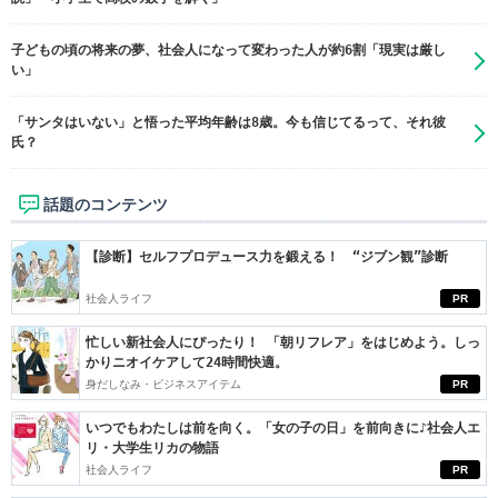
子どもの頃の将来の夢、社会人になって変わった人が約6割「現実は厳し
い」
「サンタはいない」と悟った平均年齢は8歳。今も信じてるって、それ彼
氏？
話題のコンテンツ
【診断】セルフプロデュース力を鍛える！ “ジブン観”診断
社会人ライフ
PR
忙しい新社会人にぴったり！ 「朝リフレア」をはじめよう。しっ
かりニオイケアして24時間快適。
身だしなみ・ビジネスアイテム
PR
いつでもわたしは前を向く。「女の子の日」を前向きに♪社会人エ
リ・大学生リカの物語
社会人ライフ
PR