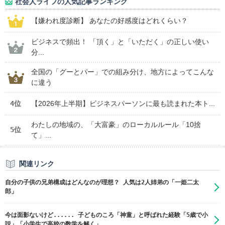
社会人ライフの人気記事ランキング
【嫌われ度診断】 あなたの好感度はどれくらい？
ビジネスで頻出！ 「頂く」と「いただく」の正しい使い
分...
全国の「グーとパー」での組み分け、地方によってこんな
に違う
4位
【2026年上半期】ビジネスパーソンに最も読まれた本ト...
わたしの地域の、「大富豪」のローカルルール「10捨
5位
て」...
関連リンク
自分の子供の兄弟構成はどんなのが理想？ 人気は2人姉弟の「一姫二太
郎」
今は面影ないけど...... 子どものころ「神童」と呼ばれた経験「5歳で小
説」「小学生で高校の数学を解く」