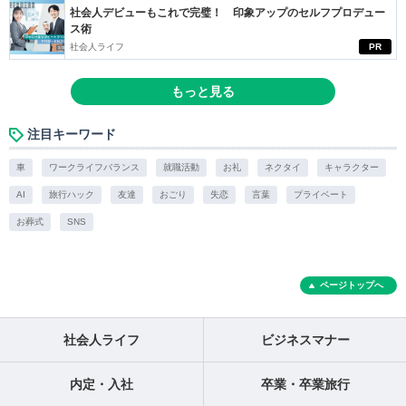
社会人デビューもこれで完璧！ 印象アップのセルフプロデュー
ス術
社会人ライフ
PR
もっと見る
注目キーワード
車
ワークライフバランス
就職活動
お礼
ネクタイ
キャラクター
AI
旅行ハック
友達
おごり
失恋
言葉
プライベート
お葬式
SNS
ページトップへ
社会人ライフ
ビジネスマナー
内定・入社
卒業・卒業旅行