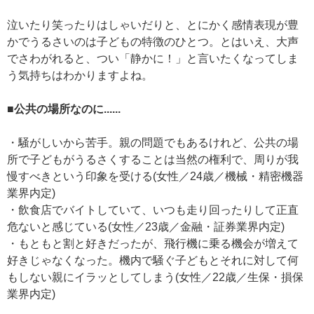
泣いたり笑ったりはしゃいだりと、とにかく感情表現が豊
かでうるさいのは子どもの特徴のひとつ。とはいえ、大声
でさわがれると、つい「静かに！」と言いたくなってしま
う気持ちはわかりますよね。
■公共の場所なのに......
・騒がしいから苦手。親の問題でもあるけれど、公共の場
所で子どもがうるさくすることは当然の権利で、周りが我
慢すべきという印象を受ける(女性／24歳／機械・精密機器
業界内定)
・飲食店でバイトしていて、いつも走り回ったりして正直
危ないと感じている(女性／23歳／金融・証券業界内定)
・もともと割と好きだったが、飛行機に乗る機会が増えて
好きじゃなくなった。機内で騒ぐ子どもとそれに対して何
もしない親にイラッとしてしまう(女性／22歳／生保・損保
業界内定)