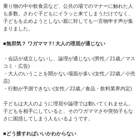
乗り物の中や飲食店など、公共の場でのマナーに触れた人
も多数。さわぐ子どもにイラッと来てしまうだけでなく、
子どもを止めようとしない親に対しても一言物申す声が集
まりました。
■無邪気？ ワガママ？! 大人の理屈が通じない
・会話が成立しないし、論理が通じない(男性／21歳／マス
コミ・広告)
・大人のいうことを聞かない場面が多い(女性／22歳／小売
店)
・行動が予測できない(女性／22歳／食品・飲料業界内定)
子どもは大人のように理屈や論理では動いてくれません。
子どもを相手にしていると、そのワガママさや突拍子もな
さに困惑してしまう人もいるようです。
■どう接すればいいかわからない