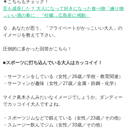
▼こちらもチェック！
舌も成長した？ 大人になって好きになった食べ物「練り物
→いい酒の肴に」「牡蠣→広島産に感動」
Ｑ．あなたが思う、「プライベートがかっこいい大人」の
イメージを教えて下さい。
圧倒的に多かった回答がこちら！
■スポーツに打ち込んでいる大人はカッコイイ！
・サーフィンをしている（女性／26歳／学校・教育関連）
・サーフィンが趣味（女性／27歳／金属・鉄鋼・化学）
マイク眞木さんみたいなイメージでしょうか。ダンディー
でカッコイイ大人ですよね。
・スポーツジムなどで鍛えている（女性／23歳／その他）
・スムージー飲んでジム（女性／33歳／その他）