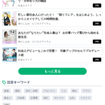
リ・大学生リカの物語
社会人ライフ
PR
忙しい新社会人にぴったり！ 「朝リフレア」をはじめよう。しっ
かりニオイケアして24時間快適。
身だしなみ・ビジネスアイテム
PR
あなたの“なりたい”社会人像は？ お仕事バッグ選びから始める
新生活
身だしなみ・ビジネスアイテム
PR
社会人デビューもこれで完璧！ 印象アップのセルフプロデュー
ス術
社会人ライフ
PR
もっと見る
注目キーワード
家族
通勤
休日・休暇
アルバイト
ミス
憧れ
アプリ
脈あり
豆知識
交通費
旅行
ボーナス
お礼
ドライブ
同僚