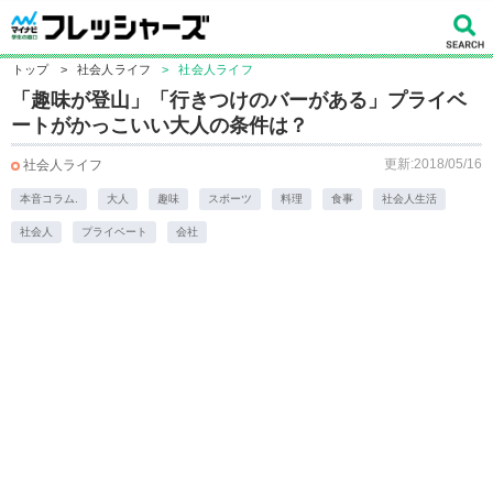
トップ
>
社会人ライフ
>
社会人ライフ
「趣味が登山」「行きつけのバーがある」プライベ
ートがかっこいい大人の条件は？
更新:2018/05/16
社会人ライフ
本音コラム.
大人
趣味
スポーツ
料理
食事
社会人生活
社会人
プライベート
会社