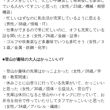
・ダンスをしていて、忙しい中練習して発表会にも参加し
ている人がいてすごいと思った（女性／23歳／機械・精密
機器）
・忙しいはずなのに私生活が充実しているように思える
（男性／38歳／情報・IT）
・仕事ができるので常に忙しいのに、オフも充実している
話を聞いたとき（女性／26歳／金融・証券）
・ゴルフや吹奏楽など多趣味でいつも多忙そう（女性／３
１歳／金属・鉄鋼・化学）
■登山が趣味の大人はかっこいい!?
・登山が趣味の先輩はかっこよかった（女性／28歳／学
校・教育関連）
・休みごとに山登りに行っている先輩がいて、かっこいい
と思った（女性／30歳／団体・公益法人・官公庁）
・先輩は休日になると登山やハイキングに行っていて、お
弁当を自分で作っていたりしてタフでかっこいいと思った
（女性／34歳／アパレル・繊維）