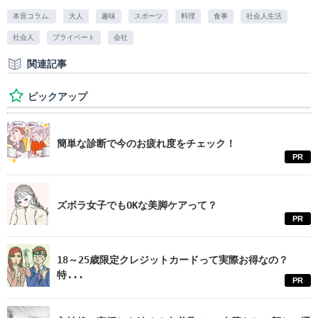
本音コラム.
大人
趣味
スポーツ
料理
食事
社会人生活
社会人
プライベート
会社
関連記事
ピックアップ
簡単な診断で今のお疲れ度をチェック！
PR
ズボラ女子でもOKな美脚ケアって？
PR
18～25歳限定クレジットカードって実際お得なの？
特...
PR