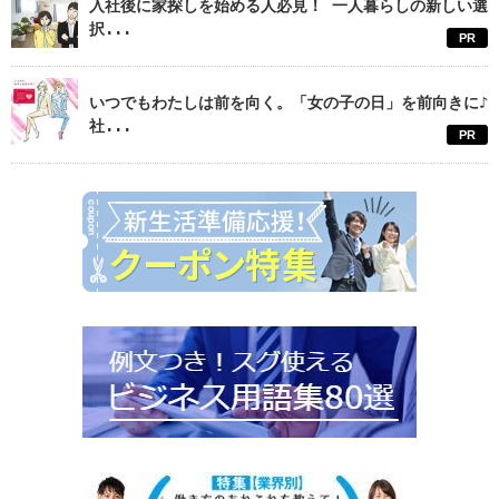
入社後に家探しを始める人必見！ 一人暮らしの新しい選
択...
PR
いつでもわたしは前を向く。「女の子の日」を前向きに♪
社...
PR