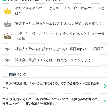
会社の飲み会のマナーまとめ！ 上座下座・幹事のルールと
は？
宴会で盛り上がるゲーム15選！ みんなが楽しめる宴会に...
「様」と「樣」。「サマ」にもランクがあった！ マナー最
上級編
4位
社会人が飲み会に誘われるとつらい曜日Top5！ 2位日曜日
5位
歓迎会の挨拶のコツとは？ 例文もチェックしよう
関連リンク
「サライの大合唱」「部下が上司におごる」ウチの会社のヘンな忘年会ル
ール
これだけは忘れないで！ 新米幹事へのアドバイス「会費を多めに集めて、
帰りにバック」「席の配置が一番重要」