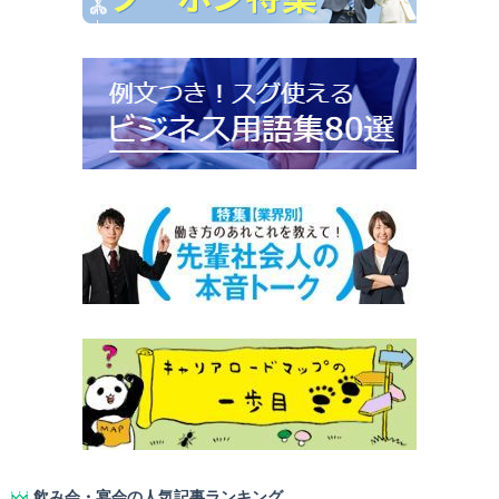
飲み会・宴会の人気記事ランキング