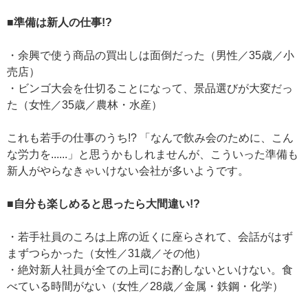
■準備は新人の仕事!?
・余興で使う商品の買出しは面倒だった（男性／35歳／小
売店）
・ビンゴ大会を仕切ることになって、景品選びが大変だっ
た（女性／35歳／農林・水産）
これも若手の仕事のうち!? 「なんで飲み会のために、こん
な労力を......」と思うかもしれませんが、こういった準備も
新人がやらなきゃいけない会社が多いようです。
■自分も楽しめると思ったら大間違い!?
・若手社員のころは上席の近くに座らされて、会話がはず
まずつらかった（女性／31歳／その他）
・絶対新人社員が全ての上司にお酌しないといけない。食
べている時間がない（女性／28歳／金属・鉄鋼・化学）