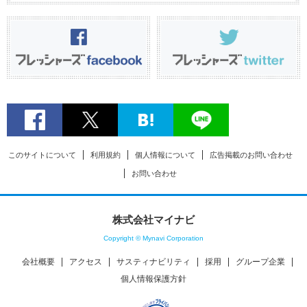
このサイトについて
利用規約
個人情報について
広告掲載のお問い合わせ
お問い合わせ
株式会社マイナビ
Copyright © Mynavi Corporation
会社概要
アクセス
サスティナビリティ
採用
グループ企業
個人情報保護方針