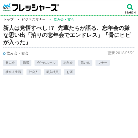
トップ
>
ビジネスマナー
>
飲み会・宴会
新人は覚悟すべし!? 先輩たちが語る、忘年会の嫌
な思い出「泊りの忘年会でエンドレス」「骨にヒビ
が入った」
更新:2018/05/21
飲み会・宴会
飲み会
職場
会社のルール
忘年会
思い出
マナー
社会人生活
社会人
新入社員
お酒