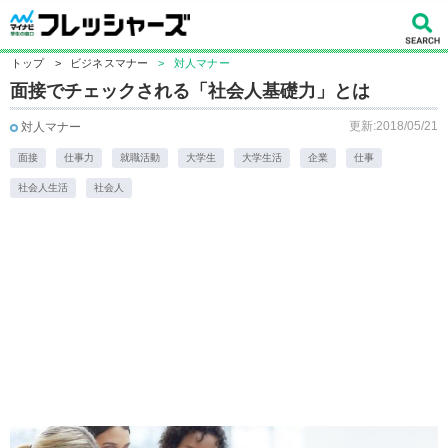
トップ
>
ビジネスマナー
>
対人マナー
面接でチェックされる「社会人基礎力」とは
更新:2018/05/21
対人マナー
面接
仕事力
就職活動
大学生
大学生活
企業
仕事
社会人生活
社会人