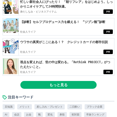
忙しい新社会人にぴったり！ 「朝リフレア」をはじめよう。しっ
かりニオイケアして24時間快適。
身だしなみ・ビジネスアイテム
PR
【診断】セルフプロデュース力を鍛える！ “ジブン観”診断
社会人ライフ
PR
ウワサの真実がここにある！？ クレジットカードの都市伝説
社会人ライフ
PR
視点を変えれば、世の中は変わる。「Rethink PROJECT」がつ
たえたいこと。
社会人ライフ
PR
もっと見る
注目キーワード
豆知識
メリット
差し入れ・プレゼント
二日酔い
ブラック企業
AI
会話
お金
靴
変化
鼻歌
初対面
卒旅ランキング