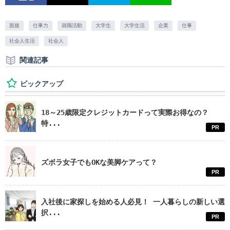
面接
仕事力
就職活動
大学生
大学生活
企業
仕事
社会人生活
社会人
関連記事
ピックアップ
18～25歳限定クレジットカードって実際お得なの？
特...
PR
ズボラ女子でもOKな美脚ケアって？
PR
入社後に家探しを始める人必見！ 一人暮らしの新しい選
択...
PR