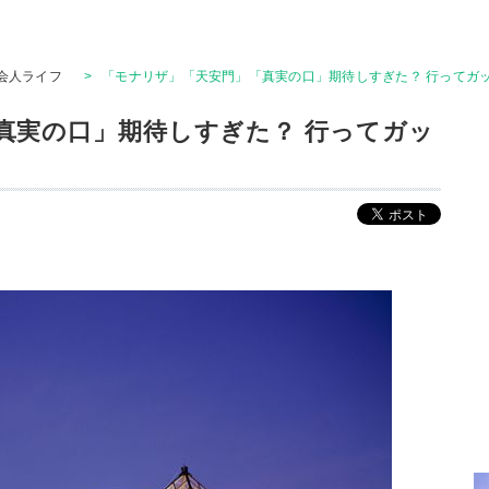
会人ライフ
>
「モナリザ」「天安門」「真実の口」期待しすぎた？ 行ってガッ
真実の口」期待しすぎた？ 行ってガッ