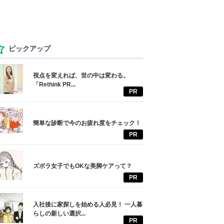
ピックアップ
視点を変えれば、世の中は変わる。
「Rethink PR...
PR
簡単な診断で今のお疲れ度をチェック！
PR
ズボラ女子でもOKな美脚ケアって？
PR
入社後に家探しを始める人必見！ 一人暮
らしの新しい選択...
PR