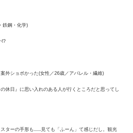
・鉄鋼・化学)
!?
案外ショボかった(女性／26歳／アパレル・繊維)
マの休日』に思い入れのある人が行くところだと思ってし
ターの手形も......見ても「ふーん」て感じだし。観光