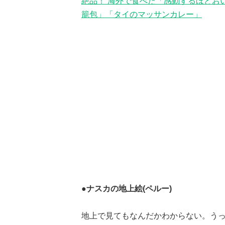
絶品！ 海外で食べた「感動するほどお
籠包」「タイのマッサンカレー」
●ナスカの地上絵(ペルー)
地上で見てもなんだかわからない。う