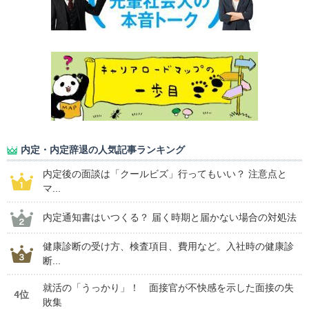
内定・内定辞退の人気記事ランキング
内定後の面談は「クールビズ」行ってもいい？ 注意点と
マ...
内定通知書はいつくる？ 届く時期と届かない場合の対処法
健康診断の受け方、検査項目、費用など。入社時の健康診
断...
就活の「うっかり」！ 面接官が不快感を示した面接の失
4位
敗集