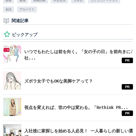
面接
勉強
就職活動
学生生活
大学生
コミュニケーション
会話
アルバイト
関連記事
ピックアップ
いつでもわたしは前を向く。「女の子の日」を前向きに♪
社...
PR
ズボラ女子でもOKな美脚ケアって？
PR
視点を変えれば、世の中は変わる。「Rethink PR...
PR
入社後に家探しを始める人必見！ 一人暮らしの新しい選