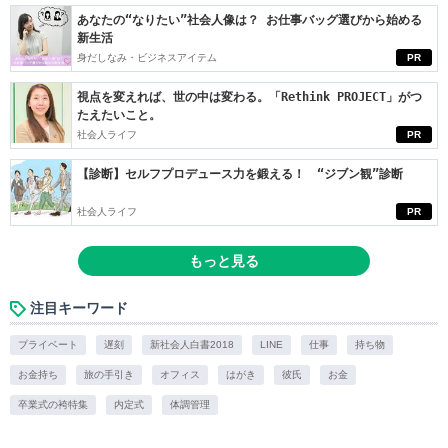
あなたの“なりたい”社会人像は？ お仕事バッグ選びから始める
新生活
身だしなみ・ビジネスアイテム
PR
視点を変えれば、世の中は変わる。「Rethink PROJECT」がつ
たえたいこと。
社会人ライフ
PR
【診断】セルフプロデュース力を鍛える！ “ジブン観”診断
社会人ライフ
PR
もっと見る
注目キーワード
プライベート
遅刻
新社会人白書2018
LINE
仕事
持ち物
お金持ち
旅の手引き
オフィス
はがき
彼氏
お金
卒業式の袴特集
内定式
体調管理