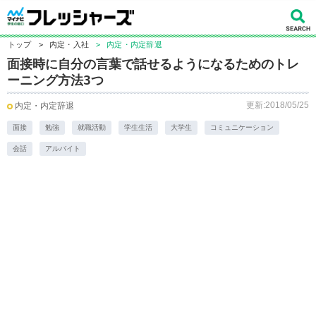
トップ
>
内定・入社
>
内定・内定辞退
面接時に自分の言葉で話せるようになるためのトレ
ーニング方法3つ
更新:2018/05/25
内定・内定辞退
面接
勉強
就職活動
学生生活
大学生
コミュニケーション
会話
アルバイト