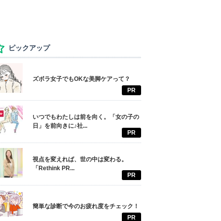
ピックアップ
ズボラ女子でもOKな美脚ケアって？
PR
いつでもわたしは前を向く。「女の子の
日」を前向きに♪社...
PR
視点を変えれば、世の中は変わる。
「Rethink PR...
PR
簡単な診断で今のお疲れ度をチェック！
PR