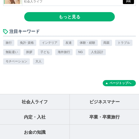
社会人ライフ
PR
もっと見る
注目キーワード
旅行
免許･資格
インテリア
友達
体験・経験
両親
トラブル
無駄遣い
挨拶
子ども
海外旅行
NG
人生設計
モチベーション
大人
ページトップへ
社会人ライフ
ビジネスマナー
内定・入社
卒業・卒業旅行
お金の知識