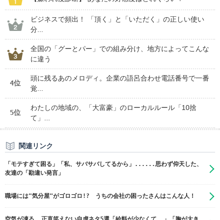
ビジネスで頻出！ 「頂く」と「いただく」の正しい使い
分...
全国の「グーとパー」での組み分け、地方によってこんな
に違う
頭に残るあのメロディ。企業の語呂合わせ電話番号で一番
4位
覚...
わたしの地域の、「大富豪」のローカルルール「10捨
5位
て」...
関連リンク
「モテすぎて困る」「私、サバサバしてるから」......思わず仰天した、
友達の「勘違い発言」
職場には"気分屋"がゴロゴロ!? うちの会社の困ったさんはこんな人！
空気が凍る……正直笑えない自虐ネタ5選「給料が少なくて……」「胸が大き