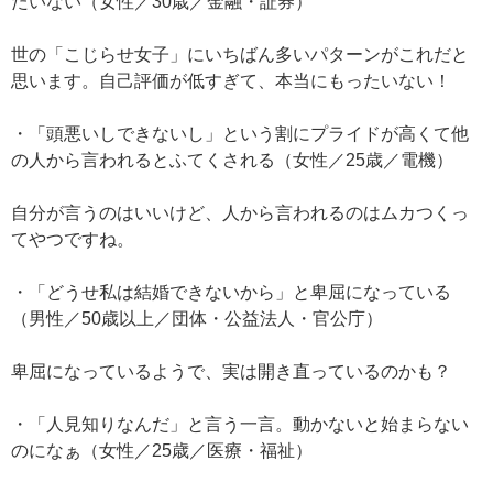
たいない（女性／30歳／金融・証券）
世の「こじらせ女子」にいちばん多いパターンがこれだと
思います。自己評価が低すぎて、本当にもったいない！
・「頭悪いしできないし」という割にプライドが高くて他
の人から言われるとふてくされる（女性／25歳／電機）
自分が言うのはいいけど、人から言われるのはムカつくっ
てやつですね。
・「どうせ私は結婚できないから」と卑屈になっている
（男性／50歳以上／団体・公益法人・官公庁）
卑屈になっているようで、実は開き直っているのかも？
・「人見知りなんだ」と言う一言。動かないと始まらない
のになぁ（女性／25歳／医療・福祉）