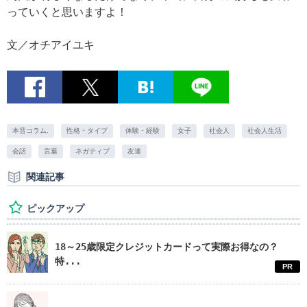
っていくと思いますよ！
文／オチアイユキ
本音コラム.
性格・タイプ
体験・経験
女子
社会人
社会人生活
会話
言葉
ネガティブ
友達
関連記事
ピックアップ
18～25歳限定クレジットカードって実際お得なの？
特...
PR