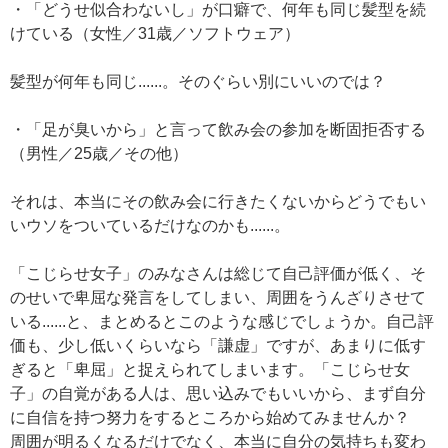
・「どうせ似合わないし」が口癖で、何年も同じ髪型を続
けている（女性／31歳／ソフトウェア）
髪型が何年も同じ......。そのぐらい別にいいのでは？
・「足が臭いから」と言って飲み会の参加を断固拒否する
（男性／25歳／その他）
それは、本当にその飲み会に行きたくないからどうでもい
いウソをついているだけなのかも......。
「こじらせ女子」のみなさんは総じて自己評価が低く、そ
のせいで卑屈な発言をしてしまい、周囲をうんざりさせて
いる......と、まとめるとこのような感じでしょうか。自己評
価も、少し低いくらいなら「謙虚」ですが、あまりに低す
ぎると「卑屈」と捉えられてしまいます。「こじらせ女
子」の自覚がある人は、思い込みでもいいから、まず自分
に自信を持つ努力をするところから始めてみませんか？
周囲が明るくなるだけでなく、本当に自分の気持ちも変わ