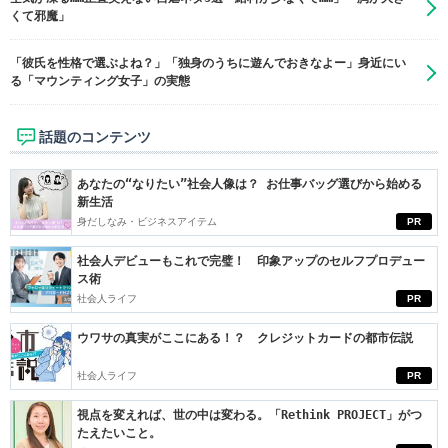
くて邪魔」
「彼氏を性格で選ぶよね？」「独身のうちに遊んでおきなよー」身近にい
る「マウンティング女子」の実態
話題のコンテンツ
あなたの“なりたい”社会人像は？ お仕事バッグ選びから始める
新生活
身だしなみ・ビジネスアイテム
PR
社会人デビューもこれで完璧！ 印象アップのセルフプロデュー
ス術
社会人ライフ
PR
ウワサの真実がここにある！？ クレジットカードの都市伝説
社会人ライフ
PR
視点を変えれば、世の中は変わる。「Rethink PROJECT」がつ
たえたいこと。