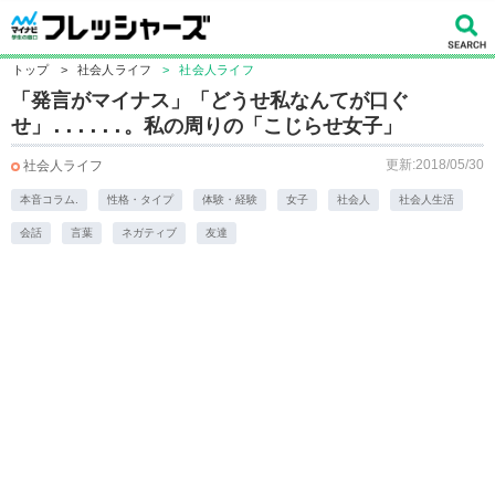
トップ
>
社会人ライフ
>
社会人ライフ
「発言がマイナス」「どうせ私なんてが口ぐ
せ」......。私の周りの「こじらせ女子」
更新:2018/05/30
社会人ライフ
本音コラム.
性格・タイプ
体験・経験
女子
社会人
社会人生活
会話
言葉
ネガティブ
友達