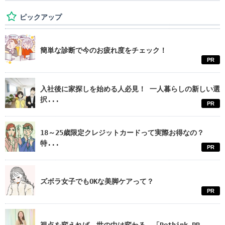
ピックアップ
簡単な診断で今のお疲れ度をチェック！
PR
入社後に家探しを始める人必見！ 一人暮らしの新しい選
択...
PR
18～25歳限定クレジットカードって実際お得なの？
特...
PR
ズボラ女子でもOKな美脚ケアって？
PR