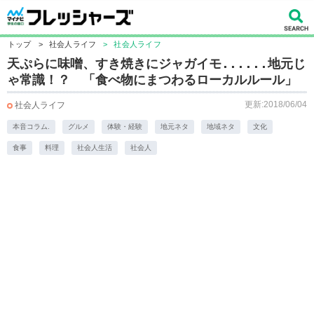
トップ
>
社会人ライフ
>
社会人ライフ
天ぷらに味噌、すき焼きにジャガイモ......地元じ
ゃ常識！？ 「食べ物にまつわるローカルルール」
更新:2018/06/04
社会人ライフ
本音コラム.
グルメ
体験・経験
地元ネタ
地域ネタ
文化
食事
料理
社会人生活
社会人