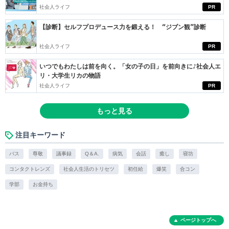
社会人ライフ
PR
【診断】セルフプロデュース力を鍛える！ “ジブン観”診断
社会人ライフ
PR
いつでもわたしは前を向く。「女の子の日」を前向きに♪社会人エ
リ・大学生リカの物語
社会人ライフ
PR
もっと見る
注目キーワード
バス
尊敬
議事録
Q＆A.
病気
会話
癒し
寝坊
コンタクトレンズ
社会人生活のトリセツ
初任給
爆笑
合コン
学部
お金持ち
ページトップへ