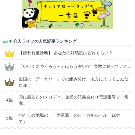
社会人ライフの人気記事ランキング
【嫌われ度診断】 あなたの好感度はどれくらい？
「いいくにつくろう～」はもう古い!? 実際に使っていた...
全国の「グーとパー」での組み分け、地方によってこんな
に違う
頭に残るあのメロディ。企業の語呂合わせ電話番号で一番
4位
覚...
わたしの地域の、「大富豪」のローカルルール「10捨
5位
て」...