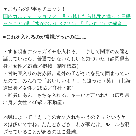
▼こちらの記事もチェック！
国内カルチャーショック！ 引っ越したら地元と違って戸惑
ったこと5選「水がおいしくない」「『いちご』の発音」
■これを入れるのが常識だったのに......
・すき焼きにジャガイモを入れる。上京して関東の友達と
話していたら、普通ではないらしいと気づいた（静岡県出
身／女性／27歳／機械・精密機器）
・甘納豆入りのお赤飯。道外の子がそれを見て固まってい
たので、みんなで「おいしいよ！ 」と迫った（笑）（北海
道出身／女性／26歳／商社・卸）
・雑煮にあんこもちを入れる。キモいと言われた（広島県
出身／女性／40歳／不動産）
地域によって「えっその食材入れちゃうの？ 」というケー
スは多いですね。ただときどき「わが家だけ」ルールも混
ざっていることがあるのはご愛嬌。