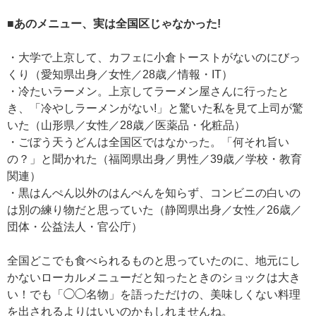
■あのメニュー、実は全国区じゃなかった!
・大学で上京して、カフェに小倉トーストがないのにびっ
くり（愛知県出身／女性／28歳／情報・IT）
・冷たいラーメン。上京してラーメン屋さんに行ったと
き、「冷やしラーメンがない!」と驚いた私を見て上司が驚
いた（山形県／女性／28歳／医薬品・化粧品）
・ごぼう天うどんは全国区ではなかった。「何それ旨い
の？」と聞かれた（福岡県出身／男性／39歳／学校・教育
関連）
・黒はんぺん以外のはんぺんを知らず、コンビニの白いの
は別の練り物だと思っていた（静岡県出身／女性／26歳／
団体・公益法人・官公庁）
全国どこでも食べられるものと思っていたのに、地元にし
かないローカルメニューだと知ったときのショックは大き
い！でも「◯◯名物」を語っただけの、美味しくない料理
を出されるよりはいいのかもしれませんね。