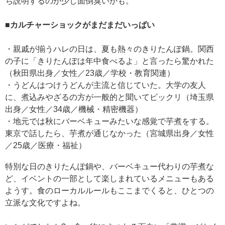
ち説明するのが少し面倒臭いかも。
■カルチャーショックがまだまだいっぱい
・親戚が揃うハレの日は、夏も熱々のきりたんぽ鍋。関西
の子に「きりたんぽは年中食べるよ」と言ったら驚かれた
（秋田県出身／女性／23歳／学校・教育関連）
・うどんはつけうどんが主流と信じていた。大学の友人
に、煮込みやざるの方が一般的と聞いてビックリ（埼玉県
出身／女性／34歳／機械・精密機器）
・地元では秋にバーベキューみたいな感覚で芋煮をする。
東京で話したら、芋煮が通じなかった（宮城県出身／女性
／25歳／医療・福祉）
特別な日のきりたんぽ鍋や、バーベキュー代わりの芋煮な
ど、イベントの一部として楽しまれているメニューもある
ようす。食のローカルルールもここまでくると、ひとつの
立派な文化ですよね。