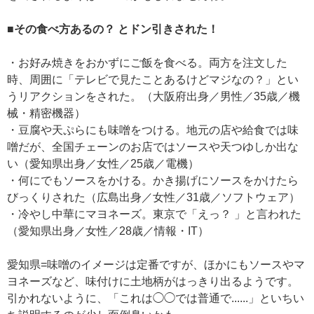
■その食べ方あるの？ とドン引きされた！
・お好み焼きをおかずにご飯を食べる。両方を注文した
時、周囲に「テレビで見たことあるけどマジなの？」とい
うリアクションをされた。（大阪府出身／男性／35歳／機
械・精密機器）
・豆腐や天ぷらにも味噌をつける。地元の店や給食では味
噌だが、全国チェーンのお店ではソースや天つゆしか出な
い（愛知県出身／女性／25歳／電機）
・何にでもソースをかける。かき揚げにソースをかけたら
びっくりされた（広島出身／女性／31歳／ソフトウェア）
・冷やし中華にマヨネーズ。東京で「えっ？ 」と言われた
（愛知県出身／女性／28歳／情報・IT）
愛知県=味噌のイメージは定番ですが、ほかにもソースやマ
ヨネーズなど、味付けに土地柄がはっきり出るようです。
引かれないように、「これは◯◯では普通で......」といちい