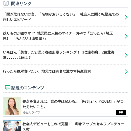
関連リンク
「聞き取れない方言」「名物がおいしくない」 社会人に聞く転勤先での
悲しいエピソード
残りものが激ウマ!? 地元民に人気のマイナーおやつ「ぼったら(埼玉
県)」「あんびん(山梨県)」
いちばん「美食」だと思う都道府県ランキング！ 3位京都府、2位北海
道......1位は？
行ったら絶対食べたい、地元では有名な激ウマ特産品30！
話題のコンテンツ
視点を変えれば、世の中は変わる。「Rethink PROJECT」がつ
たえたいこと。
社会人ライフ
PR
社会人デビューもこれで完璧！ 印象アップのセルフプロデュー
ス術