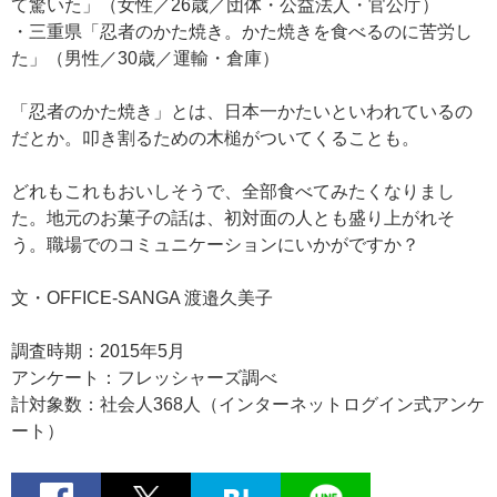
て驚いた」（女性／26歳／団体・公益法人・官公庁）
・三重県「忍者のかた焼き。かた焼きを食べるのに苦労し
た」（男性／30歳／運輸・倉庫）
「忍者のかた焼き」とは、日本一かたいといわれているの
だとか。叩き割るための木槌がついてくることも。
どれもこれもおいしそうで、全部食べてみたくなりまし
た。地元のお菓子の話は、初対面の人とも盛り上がれそ
う。職場でのコミュニケーションにいかがですか？
文・OFFICE-SANGA 渡邉久美子
調査時期：2015年5月
アンケート：フレッシャーズ調べ
計対象数：社会人368人（インターネットログイン式アンケ
ート）