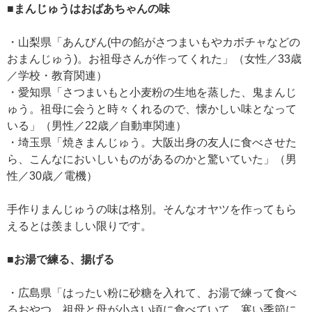
■まんじゅうはおばあちゃんの味
・山梨県「あんびん(中の餡がさつまいもやカボチャなどの
おまんじゅう)。お祖母さんが作ってくれた」（女性／33歳
／学校・教育関連）
・愛知県「さつまいもと小麦粉の生地を蒸した、鬼まんじ
ゅう。祖母に会うと時々くれるので、懐かしい味となって
いる」（男性／22歳／自動車関連）
・埼玉県「焼きまんじゅう。大阪出身の友人に食べさせた
ら、こんなにおいしいものがあるのかと驚いていた」（男
性／30歳／電機）
手作りまんじゅうの味は格別。そんなオヤツを作ってもら
えるとは羨ましい限りです。
■お湯で練る、揚げる
・広島県「はったい粉に砂糖を入れて、お湯で練って食べ
るおやつ。祖母と母が小さい頃に食べていて、寒い季節に