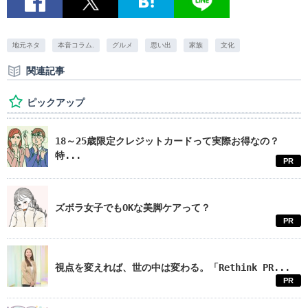
地元ネタ
本音コラム.
グルメ
思い出
家族
文化
関連記事
ピックアップ
18～25歳限定クレジットカードって実際お得なの？
特...
PR
ズボラ女子でもOKな美脚ケアって？
PR
視点を変えれば、世の中は変わる。「Rethink PR...
PR