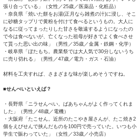
張り合っている」（女性／25歳／医薬品・化粧品）
・奈良県「焼いた餅をお湯(正月なら雑煮の汁)に浸し、そこ
に砂糖タップリで黄粉を付けて食べるというもの。大人に
なるに従ってまったりした甘さを敬遠するようになったの
で今は食べないが、亡くなった祖母が好きでよく食べさせ
て貰った思い出の味」（男性／35歳／金属・鉄鋼・化学）
・岐阜県「ぼたもち。農業祭では大人気で30分しないうち
に売り切れる」（男性／47歳／電力・ガス・石油）
材料を工夫すれば、さまざまな味が楽しめそうですね。
■せんべいといえば？
・長野県「ニラせんべい。ばあちゃんがよく作ってくれま
した」（男性／48歳／電機）
・大阪府「たこせん。近所のたこやき屋さんが、たこ焼き2
個をえびせんで挟んだものを100円で売っていた。いつも小
学生で賑わっていた」（女性／33歳／小売店）