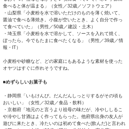
食べると体が温まる」（女性／32歳／ソフトウェア）
・山梨県「小麦粉を水で溶いただけのものを薄く焼いて、
醤油で食べる薄焼き。小腹が空いたとき、よく自分で作っ
て食べていた」（男性／50歳／建設・土木）
・埼玉県「小麦粉を水で溶かして、ソースを入れて焼く、
ぼったら。今でもたまに食べたくなる」（男性／39歳／情
報・IT）
小麦粉や砂糖など、どの家庭にもあるような素材を使った
オヤツはすぐに作れそうですね。
■めずらしいお菓子も
・静岡県「いもけんぴ。だんだんしっとりするがその頃も
おいしい」（女性／32歳／食品・飲料）
・京都府「地元のと言うより祖母の味だが、冷やししるこ
や冷やし甘酒はよく作ってもらった。他府県出身の友人が
遊びに来たとき、冷たいのは初めて食べた(飲んだ)と言われ