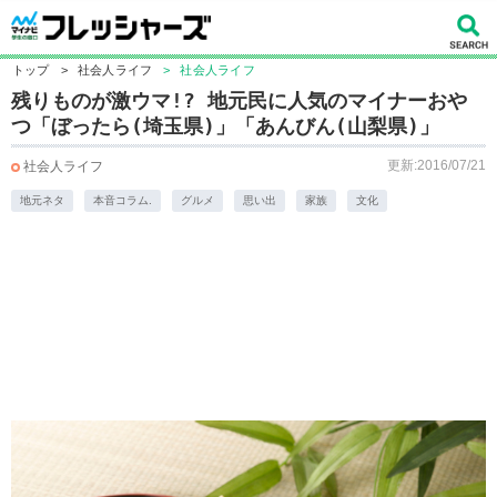
トップ
>
社会人ライフ
>
社会人ライフ
残りものが激ウマ!? 地元民に人気のマイナーおや
つ「ぼったら(埼玉県)」「あんびん(山梨県)」
更新:2016/07/21
社会人ライフ
地元ネタ
本音コラム.
グルメ
思い出
家族
文化