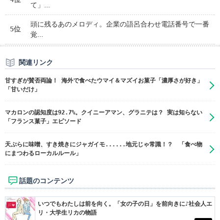
て」...
頭に残るあのメロディ。企業の語呂合わせ電話番号で一番
5位
覚...
関連リンク
甘すぎが賛否両論！ 海外で食べたウマイ＆マズイお菓子「濃厚さが好き」
「甘いだけ」
マカロンの認知度は92.7%。クイニーアマン、グラニテは？ 実は知らない
「フランス菓子」エピソード
天ぷらに味噌、すき焼きにジャガイモ......地元じゃ常識！？ 「食べ物
にまつわるローカルルール」
話題のコンテンツ
いつでもわたしは前を向く。「女の子の日」を前向きに♪社会人エ
リ・大学生リカの物語