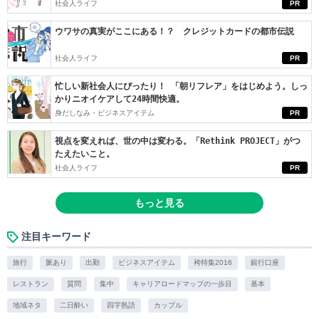
社会人ライフ
PR
ウワサの真実がここにある！？ クレジットカードの都市伝説
社会人ライフ
PR
忙しい新社会人にぴったり！ 「朝リフレア」をはじめよう。しっ
かりニオイケアして24時間快適。
身だしなみ・ビジネスアイテム
PR
視点を変えれば、世の中は変わる。「Rethink PROJECT」がつ
たえたいこと。
社会人ライフ
PR
もっと見る
注目キーワード
旅行
脈あり
出勤
ビジネスアイテム
袴特集2016
銀行口座
レストラン
質問
集中
キャリアロードマップの一歩目
基本
地域ネタ
二日酔い
四字熟語
カップル