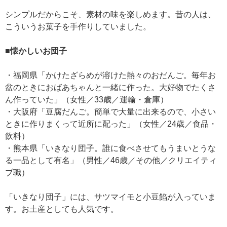
シンプルだからこそ、素材の味を楽しめます。昔の人は、
こういうお菓子を手作りしていました。
■懐かしいお団子
・福岡県「かけたざらめが溶けた熱々のおだんご。毎年お
盆のときにおばあちゃんと一緒に作った。大好物でたくさ
ん作っていた」（女性／33歳／運輸・倉庫）
・大阪府「豆腐だんご。簡単で大量に出来るので、小さい
ときに作りまくって近所に配った」（女性／24歳／食品・
飲料）
・熊本県「いきなり団子。誰に食べさせてもうまいとうな
る一品として有名」（男性／46歳／その他／クリエイティ
ブ職）
「いきなり団子」には、サツマイモと小豆餡が入っていま
す。お土産としても人気です。