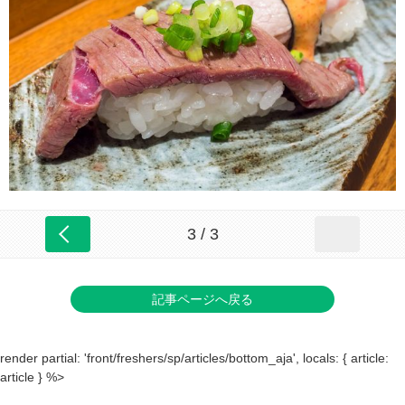
3 / 3
記事ページへ戻る
render partial: 'front/freshers/sp/articles/bottom_aja', locals: { article:
article } %>