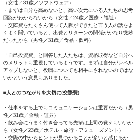
（女性／31歳／ソフトウェア）
・まずは自分を高めないと、高い次元にいる人たちの思考
回路がわからないから（女性／24歳／医療・福祉）
・交際費をたくさん使って人脈ができたと言う人の話をよ
くよく聞いていると、出費とリターンの関係がかなり微妙
だったから（男性／31歳／食品・飲料）
「自己投資費」と回答した人たちは、資格取得など自分へ
のメリットも重視しているようです。まずは自分がレベル
アップしないと、役職についても相手にされないのではな
いかという意見もありました。
■人とのつながりを大切に(交際費)
・仕事をする上でもコミュニケーションは重要だから（男
性／31歳／金融・証券）
・飲み会にうまく付き合ってる先輩は上司の覚えもいいか
ら（女性／23歳／ホテル・旅行・アミューズメント）
・交際の中からヒントが見つかることが多いと感じるか