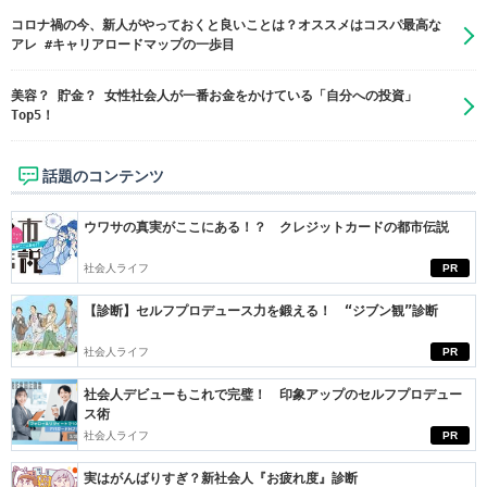
コロナ禍の今、新人がやっておくと良いことは？オススメはコスパ最高な
アレ #キャリアロードマップの一歩目
美容？ 貯金？ 女性社会人が一番お金をかけている「自分への投資」
Top5！
話題のコンテンツ
ウワサの真実がここにある！？ クレジットカードの都市伝説
社会人ライフ
PR
【診断】セルフプロデュース力を鍛える！ “ジブン観”診断
社会人ライフ
PR
社会人デビューもこれで完璧！ 印象アップのセルフプロデュー
ス術
社会人ライフ
PR
実はがんばりすぎ？新社会人『お疲れ度』診断