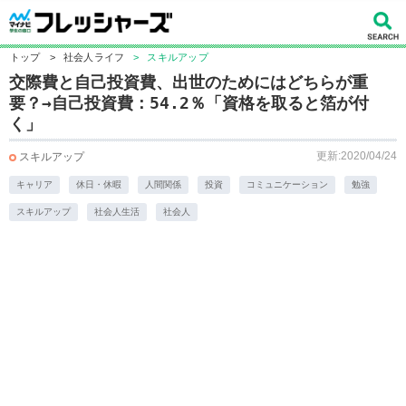
トップ
>
社会人ライフ
>
スキルアップ
交際費と自己投資費、出世のためにはどちらが重
要？→自己投資費：54.2％「資格を取ると箔が付
く」
更新:2020/04/24
スキルアップ
キャリア
休日・休暇
人間関係
投資
コミュニケーション
勉強
スキルアップ
社会人生活
社会人