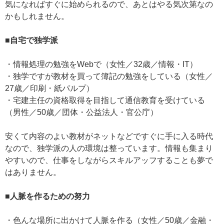
気になればすぐに始められるので、あとはやる気次第なの
かもしれません。
■自宅で独学派
・情報処理の勉強をWebで（女性／32歳／情報・IT）
・独学ですが教材を買って簿記の勉強をしている（女性／
27歳／印刷・紙パルプ）
・宅建主任の資格取得を目指して通信教育を受けている
（男性／50歳／団体・公益法人・官公庁）
安くて内容のよい教材がネットなどですぐに手に入る時代
なので、独学派の人の環境は整っています。情報も集まり
やすいので、仕事をしながらスキルアッフすることも夢で
はありません。
■人脈を作るための努力
・色んな場所に出かけて人脈を作る（女性／50歳／金融・