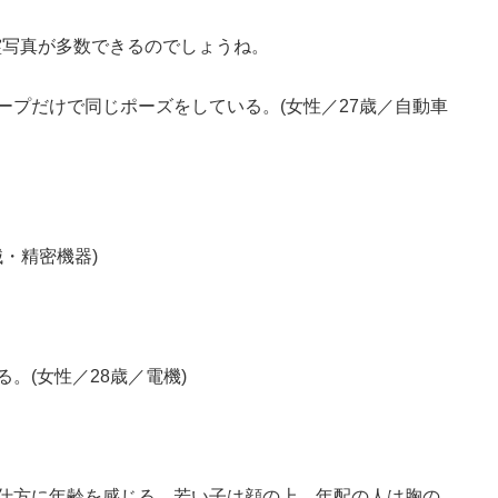
霊写真が多数できるのでしょうね。
ープだけで同じポーズをしている。(女性／27歳／自動車
械・精密機器)
。(女性／28歳／電機)
仕方に年齢を感じる。若い子は顔の上、年配の人は胸の