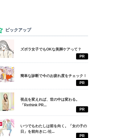
ピックアップ
ズボラ女子でもOKな美脚ケアって？
PR
簡単な診断で今のお疲れ度をチェック！
PR
視点を変えれば、世の中は変わる。
「Rethink PR...
PR
いつでもわたしは前を向く。「女の子の
日」を前向きに♪社...
PR