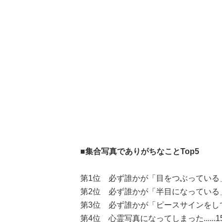
■集合写真でありがちなことTop5
第1位 必ず誰かが「目をつぶっている」.....
第2位 必ず誰かが「半目になっている」....
第3位 必ず誰かが「ピースサインをしている」.
第4位 心霊写真になってしまった......15