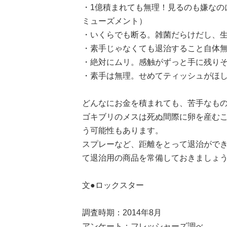
・1億積まれても無理！見るのも嫌なの
ミューズメント）
・いくらでも断る。雑菌だらけだし、生
・素手じゃなくても退治すること自体無理
・絶対にムリ。感触がずっと手に残りそ
・素手は無理。せめてティッシュがほし
どんなにお金を積まれても、苦手なも
ゴキブリのメスは死ぬ間際に卵を産む
う可能性もあります。
スプレーなど、距離をとって退治がで
て退治用の商品を常備しておきましょ
文●ロックスター
調査時期：2014年8月
アンケート：フレッシャーズ調べ