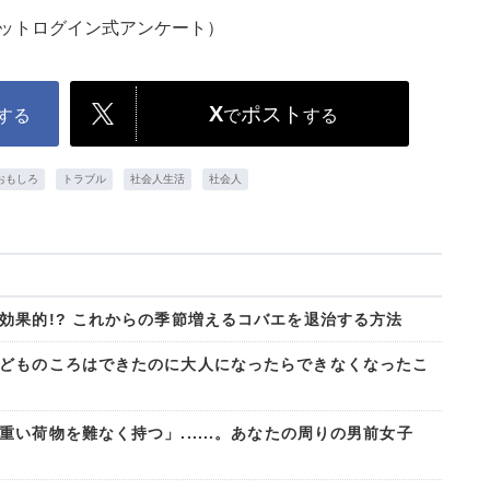
ネットログイン式アンケート）
X
ポスト
する
で
する
おもしろ
トラブル
社会人生活
社会人
効果的!? これからの季節増えるコバエを退治する方法
どものころはできたのに大人になったらできなくなったこ
い荷物を難なく持つ」......。あなたの周りの男前女子