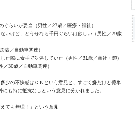
そのぐらいが妥当（男性／27歳／医療・福祉）
ないけど、どうせなら千円ぐらいは欲しい（男性／29歳
20歳／自動車関連）
した際に素手で対処していた（男性／31歳／商社・卸）
性／30歳／自動車関連）
ら多少の不快感はＯＫという意見と、すごく嫌だけど億単
て、意外にも特に抵抗なしという意見に分かれました。
貰えても無理！」という意見。