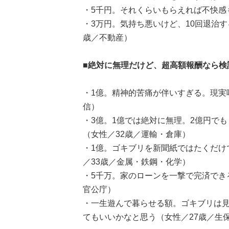
・5千円。それくらいもらえれば不快感
・3万円。気持ち悪いけど、10回退治
歳／不動産）
■絶対に無理だけど、超高額報酬なら検
・1億。精神的苦痛が伴いすぎる。現実
信）
・3億。1億では絶対に無理。2億円で
（女性／32歳／運輸・倉庫）
・1億。ゴキブリを新聞紙ではたくだけ
／33歳／金属・鉄鋼・化学）
・5千万。家のローンを一撃で完済でき
官公庁）
・一生遊んで暮らせる額。ゴキブリは
てもいいかなと思う（女性／27歳／生