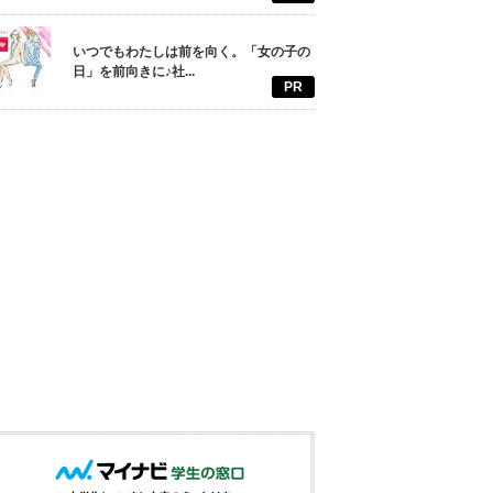
いつでもわたしは前を向く。「女の子の
日」を前向きに♪社...
PR