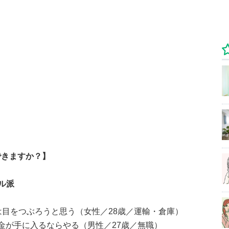
できますか？】
ル派
は目をつぶろうと思う（女性／28歳／運輸・倉庫）
金が手に入るならやる（男性／27歳／無職）