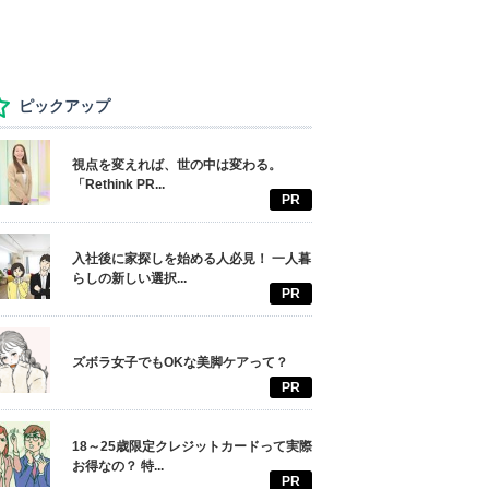
ピックアップ
視点を変えれば、世の中は変わる。
「Rethink PR...
PR
入社後に家探しを始める人必見！ 一人暮
らしの新しい選択...
PR
ズボラ女子でもOKな美脚ケアって？
PR
18～25歳限定クレジットカードって実際
お得なの？ 特...
PR