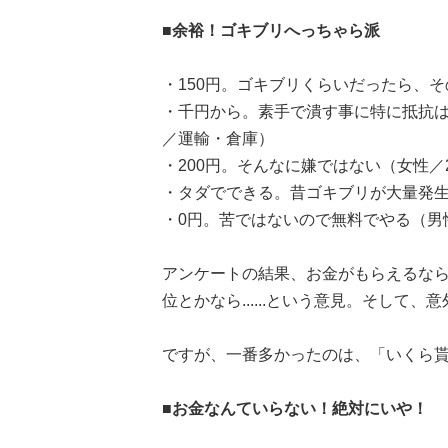
■余裕！ゴキブリへっちゃら派
・150円。ゴキブリくらいだったら、
・千円から。素手で潰す事に特に抵抗は
／運輸・倉庫）
・200円。そんなに嫌ではない（女性／
・タダでできる。昔ゴキブリが大量発生
・0円。苦ではないので無料でやる（男
アンケートの結果、お金がもらえるな
位とかなら......という意見。そし
ですが、一番多かったのは、「いくら
■お金なんていらない！絶対にいや！