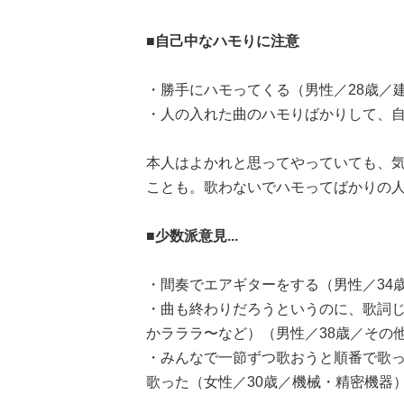
■自己中なハモりに注意
・勝手にハモってくる（男性／28歳／
・人の入れた曲のハモりばかりして、自
本人はよかれと思ってやっていても、
ことも。歌わないでハモってばかりの
■少数派意見...
・間奏でエアギターをする（男性／34
・曲も終わりだろうというのに、歌詞
かラララ〜など）（男性／38歳／その
・みんなで一節ずつ歌おうと順番で歌
歌った（女性／30歳／機械・精密機器