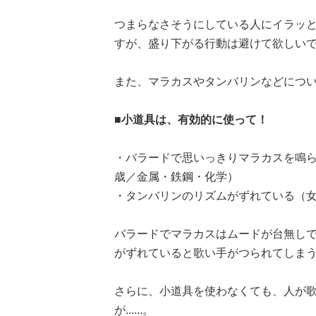
つまらなさそうにしている人にイラッ
すが、盛り下がる行動は避けて欲しい
また、マラカスやタンバリンなどにつ
■小道具は、有効的に使って！
・バラードで思いっきりマラカスを鳴らすの
歳／金属・鉄鋼・化学）
・タンバリンのリズムがずれている（女
バラードでマラカスはムードが台無しです
がずれていると歌い手がつられてしま
さらに、小道具を使わなくても、人が
が......。