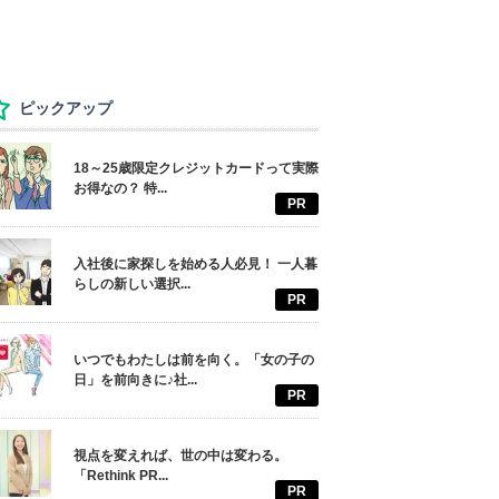
ピックアップ
18～25歳限定クレジットカードって実際
お得なの？ 特...
PR
入社後に家探しを始める人必見！ 一人暮
らしの新しい選択...
PR
いつでもわたしは前を向く。「女の子の
日」を前向きに♪社...
PR
視点を変えれば、世の中は変わる。
「Rethink PR...
PR