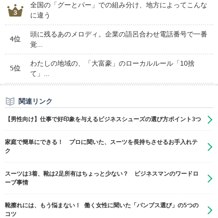
全国の「グーとパー」での組み分け、地方によってこんな
に違う
頭に残るあのメロディ。企業の語呂合わせ電話番号で一番
4位
覚...
わたしの地域の、「大富豪」のローカルルール「10捨
5位
て」...
関連リンク
【男性向け】仕事で好印象を与えるビジネスシューズの選び方ポイント3つ
家庭で簡単にできる！ プロに聞いた、スーツを長持ちさせるお手入れテ
ク
スーツは3着、靴は2足所有はちょっと少ない？ ビジネスマンのワードロ
ーブ事情
靴擦れには、もう悩まない！ 働く女性に聞いた「パンプス選び」の5つの
コツ