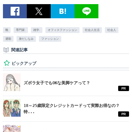
靴
専門家.
雑学.
オフィスファッション
社会人生活
社会人
通勤
身だしなみ
ファッション
関連記事
ピックアップ
ズボラ女子でもOKな美脚ケアって？
PR
18～25歳限定クレジットカードって実際お得なの？
特...
PR