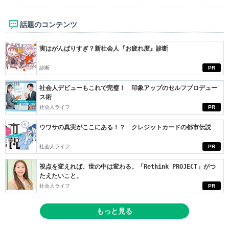
話題のコンテンツ
実はがんばりすぎ？新社会人『お疲れ度』診断
診断
PR
社会人デビューもこれで完璧！ 印象アップのセルフプロデュー
ス術
社会人ライフ
PR
ウワサの真実がここにある！？ クレジットカードの都市伝説
社会人ライフ
PR
視点を変えれば、世の中は変わる。「Rethink PROJECT」がつ
たえたいこと。
社会人ライフ
PR
もっと見る