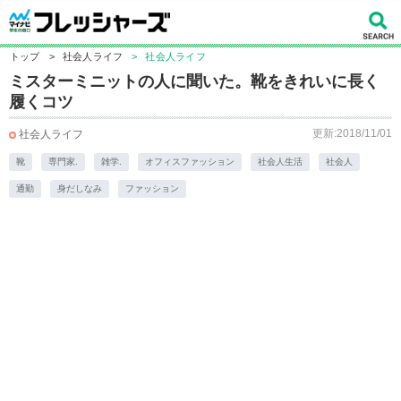
トップ
>
社会人ライフ
>
社会人ライフ
ミスターミニットの人に聞いた。靴をきれいに長く
履くコツ
更新:2018/11/01
社会人ライフ
靴
専門家.
雑学.
オフィスファッション
社会人生活
社会人
通勤
身だしなみ
ファッション