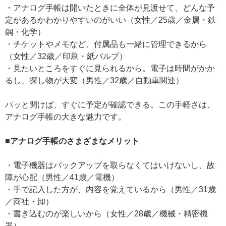
・アナログ手帳は開いたときに全体が見渡せて、どんな予
定があるかわかりやすいのがいい（女性／25歳／金属・鉄
鋼・化学）
・チケットやメモなど、付属品も一緒に管理できるから
（女性／32歳／印刷・紙パルプ）
・見たいところをすぐに見られるから。電子は時間がかか
るし、探し物が大変（男性／32歳／自動車関連）
パッと開けば、すぐに予定が確認できる。この手軽さは、
アナログ手帳の大きな魅力です。
■アナログ手帳のさまざまなメリット
・電子機器はバックアップを取らなくてはいけないし、故
障が心配（男性／41歳／電機）
・手で記入した方が、内容を覚えているから（男性／31歳
／商社・卸）
・書き込むのが楽しいから（女性／28歳／機械・精密機
器）