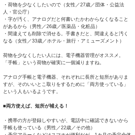
・荷物を少なくしたいので（女性／27歳／団体・公益法
人・官公庁）
・字が汚く、アナログだと何書いたかわからなくなること
があるから（男性／26歳／医薬品・化粧品）
・間違えても削除で消せる。手書きだと、間違えると汚く
なる（女性／33歳／ホテル・旅行・アミューズメント）
荷物を少なくしたい人には、電子機器管理がオススメ。
「手帳」という荷物が確実に一個減りますね。
アナログ手帳と電子機器、それぞれに長所と短所がありま
すが、そのいいとこ取りをするために「両方使っている」
という人もいるようです。
■両方使えば、短所が補える！
・携帯の方が登録しやすいが、電話中に確認できないから
手帳も使っている（男性／22歳／その他）
・予定アラームなどはスマホが便利だが、1カ月の予定全体