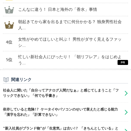
こんなに違う！ 日本と海外の「香水」事情
朝起きてから家を出るまでに何分かかる？ 独身男性社会
人...
女性がやめてほしいと叫ぶ！ 男性がダサく見えるファッ
4位
シ...
忙しい新社会人にぴったり！ 「朝リフレア」をはじめよ
5位
う...
関連リンク
社会人に聞いた「自分ってアナログ人間だなぁ」と感じてしまうこと「フ
リックできない」「何でも手書き」
依存していると危険!? ケータイやパソコンのせいで衰えたと感じる能力
「漢字を忘れた」「計算できない」
"新入社員がブランド物"が「生意気」は古い!? 「きちんとしている」と