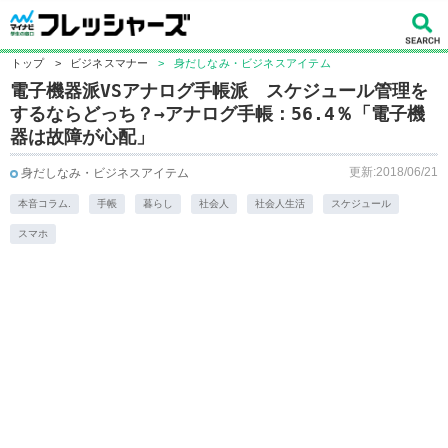
トップ
>
ビジネスマナー
>
身だしなみ・ビジネスアイテム
電子機器派VSアナログ手帳派 スケジュール管理を
するならどっち？→アナログ手帳：56.4％「電子機
器は故障が心配」
更新:2018/06/21
身だしなみ・ビジネスアイテム
本音コラム.
手帳
暮らし
社会人
社会人生活
スケジュール
スマホ