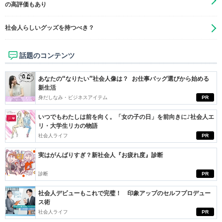
の高評価もあり
社会人らしいグッズを持つべき？
話題のコンテンツ
あなたの“なりたい”社会人像は？ お仕事バッグ選びから始める
新生活
身だしなみ・ビジネスアイテム
PR
いつでもわたしは前を向く。「女の子の日」を前向きに♪社会人エ
リ・大学生リカの物語
社会人ライフ
PR
実はがんばりすぎ？新社会人『お疲れ度』診断
診断
PR
社会人デビューもこれで完璧！ 印象アップのセルフプロデュー
ス術
社会人ライフ
PR