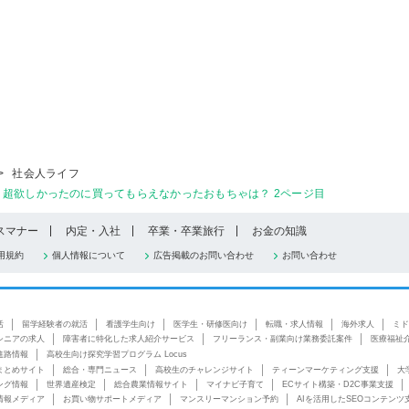
>
社会人ライフ
超欲しかったのに買ってもらえなかったおもちゃは？ 2ページ目
スマナー
内定・入社
卒業・卒業旅行
お金の知識
用規約
個人情報について
広告掲載のお問い合わせ
お問い合わせ
活
留学経験者の就活
看護学生向け
医学生・研修医向け
転職・求人情報
海外求人
ミド
シニアの求人
障害者に特化した求人紹介サービス
フリーランス・副業向け業務委託案件
医療福祉
進路情報
高校生向け探究学習プログラム Locus
まとめサイト
総合・専門ニュース
高校生のチャレンジサイト
ティーンマーケティング支援
大
ング情報
世界遺産検定
総合農業情報サイト
マイナビ子育て
ECサイト構築・D2C事業支援
情報メディア
お買い物サポートメディア
マンスリーマンション予約
AIを活用したSEOコンテンツ