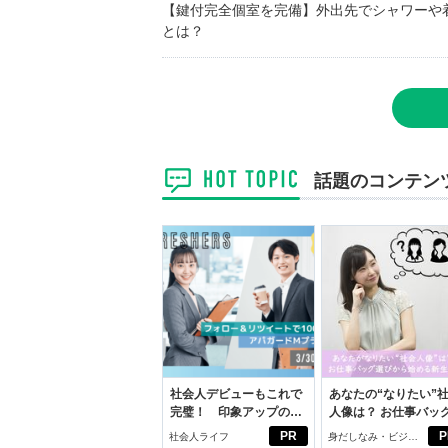
【鍵付完全個室を完備】外出先でシャワーや
とは？
話題のコンテン
社会人デビューもこれで
あなたの“なりたい”
完璧！ 印象アップのセ
人像は？ お仕事バッ
ルフプロデュース術
びから始める新生活
PR
P
社会人ライフ
身だしなみ・ビジネ