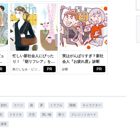
学生リカの物語
デュ
忙しい新社会人にぴった
実はがんばりすぎ？新社
ジ
り！ 「朝リフレア」をは
会人『お疲れ度』診断
じめよう。しっかりニオ
R
PR
PR
身だしなみ・ビジネ
診断
イケアして24時間快適。
スアイテム
節約
スーツ
曲
夢
トラブル
職種
キャラクター
京
ドキドキ
方言
買い物
香り
クレジットカード
接客