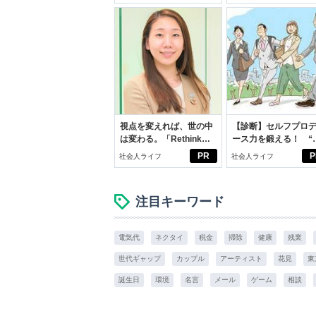
スアイテム
視点を変えれば、世の中
【診断】セルフプロ
は変わる。「Rethink
ース力を鍛える！ “
PROJECT」がつたえた
ブン観”診断
PR
P
社会人ライフ
社会人ライフ
いこと。
注目キーワード
電気代
ネクタイ
税金
掃除
健康
残業
世代ギャップ
カップル
アーティスト
花見
東
誕生日
環境
名言
メール
ゲーム
相談