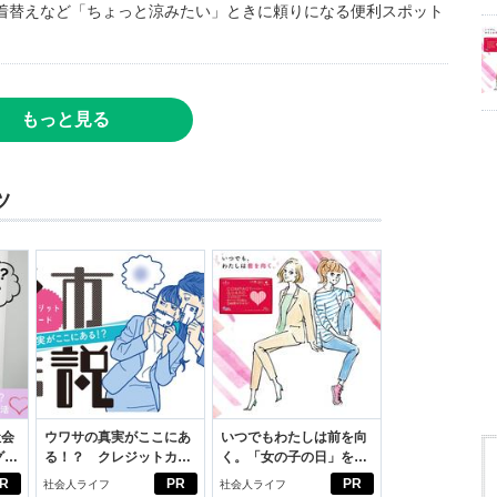
着替えなど「ちょっと涼みたい」ときに頼りになる便利スポット
もっと見る
ツ
社会
ウワサの真実がここにあ
いつでもわたしは前を向
グ選
る！？ クレジットカー
く。「女の子の日」を前
ドの都市伝説
向きに♪社会人エリ・大
R
PR
PR
社会人ライフ
社会人ライフ