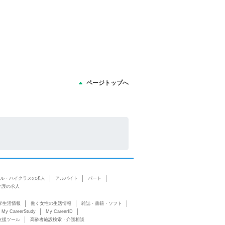
ページトップへ
ル・ハイクラスの求人
アルバイト
パート
介護の求人
学生活情報
働く女性の生活情報
雑誌・書籍・ソフト
My CareerStudy
My CareerID
支援ツール
高齢者施設検索・介護相談