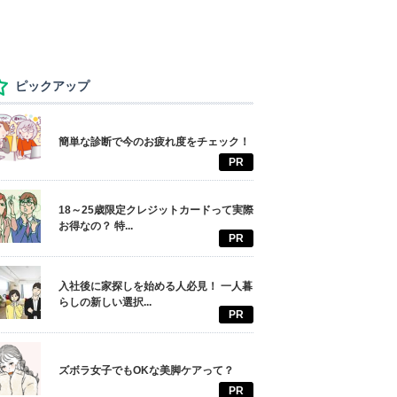
ピックアップ
簡単な診断で今のお疲れ度をチェック！
PR
18～25歳限定クレジットカードって実際
お得なの？ 特...
PR
入社後に家探しを始める人必見！ 一人暮
らしの新しい選択...
PR
ズボラ女子でもOKな美脚ケアって？
PR