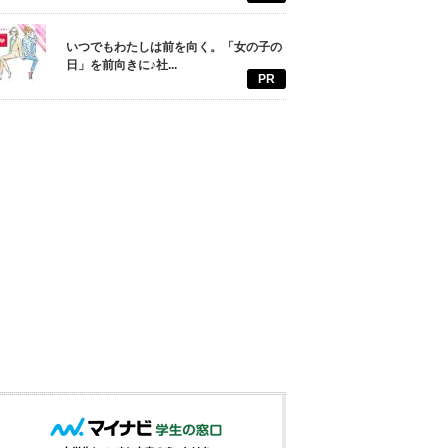
いつでもわたしは前を向く。「女の子の
日」を前向きに♪社...
PR