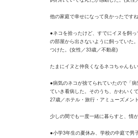
他の家庭で幸せになって良かったです
●ネコを拾ったけど、すでにイヌを飼っ
の部屋から出さないように飼っていた
つけた。(女性／33歳／不動産)
たまにイヌと仲良くなるネコちゃんも
●病気のネコが捨てられていたので「病
ていき看病した。そのうち、かわいくて
27歳／ホテル・旅行・アミューズメント
少しの間でも一度一緒に暮らすと、情
●小学3年生の夏休み、学校の中庭で男