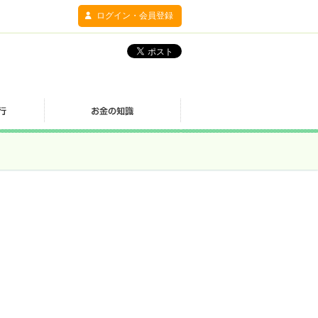
ログイン・会員登録