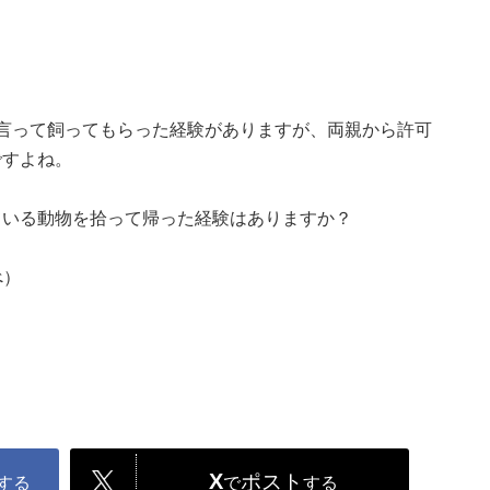
言って飼ってもらった経験がありますが、両親から許可
ですよね。
ている動物を拾って帰った経験はありますか？
べ）
X
ポスト
する
で
する