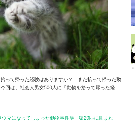
を拾って帰った経験はありますか？ また拾って帰った動
今回は、社会人男女500人に「動物を拾って帰った経
ラウマになってしまった動物事件簿「猿20匹に囲まれ