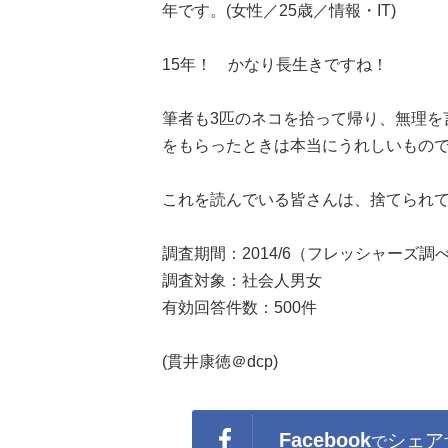
年です。(女性／25歳／情報・IT)
15年！ かなり長生きですね！
筆者も3匹のネコを拾って帰り、無理を
をもらったときは本当にうれしいもの
これを読んでいる皆さんは、捨てられ
調査期間：2014/6（フレッシャーズ調
調査対象：社会人男女
有効回答件数：500件
(貫井康徳＠dcp)
Facebook
シェア
で