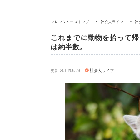
フレッシャーズトップ
>
社会人ライフ
>
社
これまでに動物を拾って帰
は約半数。
更新:2018/06/29
社会人ライフ