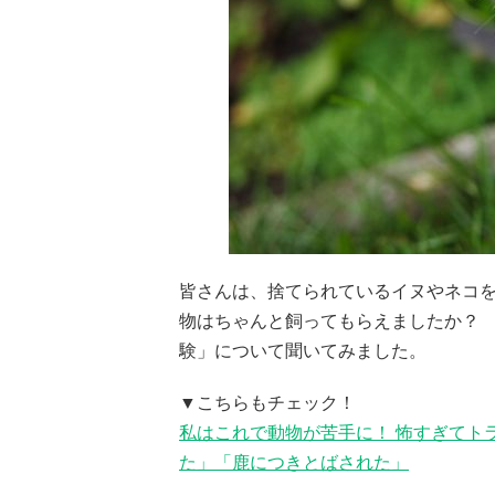
皆さんは、捨てられているイヌやネコ
物はちゃんと飼ってもらえましたか？ 
験」について聞いてみました。
▼こちらもチェック！
私はこれで動物が苦手に！ 怖すぎてト
た」「鹿につきとばされた」