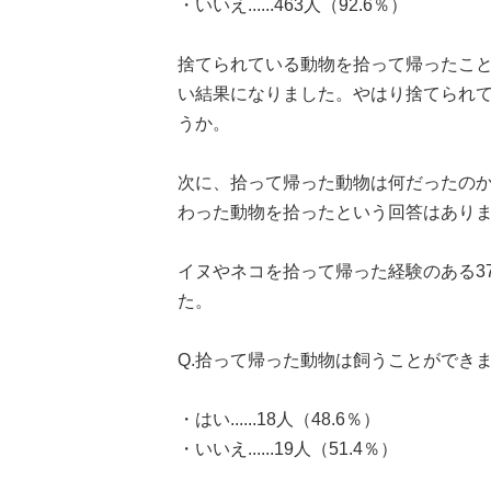
・いいえ......463人（92.6％）
捨てられている動物を拾って帰ったこと
い結果になりました。やはり捨てられ
うか。
次に、拾って帰った動物は何だったのか
わった動物を拾ったという回答はあり
イヌやネコを拾って帰った経験のある3
た。
Q.拾って帰った動物は飼うことができ
・はい......18人（48.6％）
・いいえ......19人（51.4％）