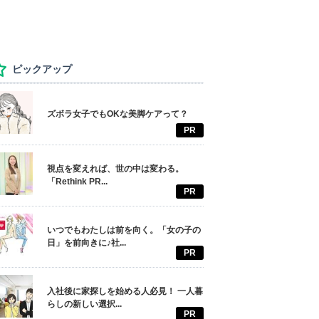
ピックアップ
ズボラ女子でもOKな美脚ケアって？
PR
視点を変えれば、世の中は変わる。
「Rethink PR...
PR
いつでもわたしは前を向く。「女の子の
日」を前向きに♪社...
PR
入社後に家探しを始める人必見！ 一人暮
らしの新しい選択...
PR