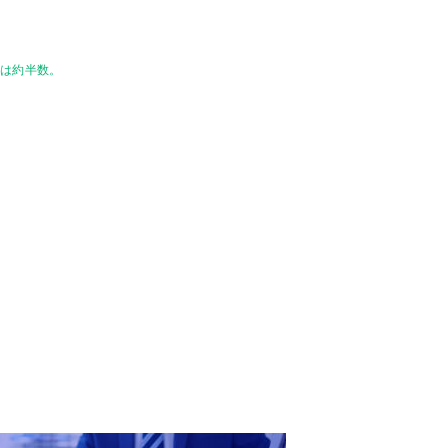
人は約半数。