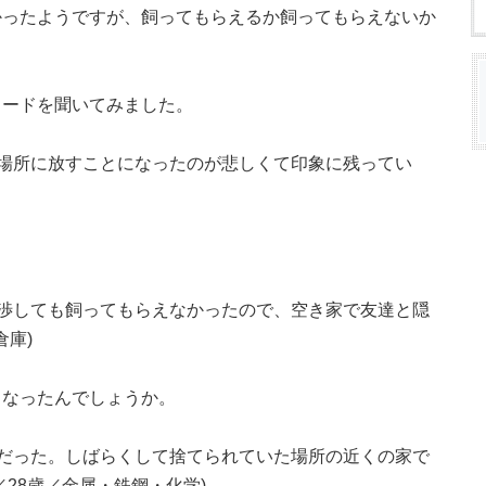
かったようですが、飼ってもらえるか飼ってもらえないか
ソードを聞いてみました。
場所に放すことになったのが悲しくて印象に残ってい
渉しても飼ってもらえなかったので、空き家で友達と隠
倉庫)
うなったんでしょうか。
だった。しばらくして捨てられていた場所の近くの家で
28歳／金属・鉄鋼・化学)