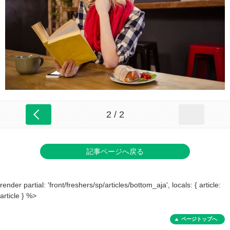
2 / 2
記事ページへ戻る
render partial: 'front/freshers/sp/articles/bottom_aja', locals: { article:
article } %>
ページトップへ