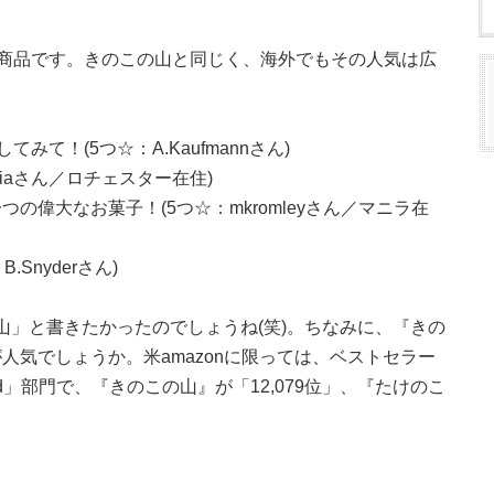
気商品です。きのこの山と同じく、海外でもその人気は広
みて！(5つ☆：A.Kaufmannさん)
rniaさん／ロチェスター在住)
の偉大なお菓子！(5つ☆：mkromleyさん／マニラ在
Snyderさん)
この山」と書きたかったのでしょうね(笑)。ちなみに、『きの
人気でしょうか。米amazonに限っては、ベストセラー
t Food」部門で、『きのこの山』が「12,079位」、『たけのこ
。