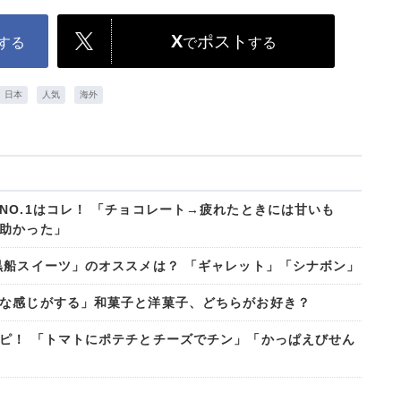
X
ポスト
する
で
する
日本
人気
海外
NO.1はコレ！ 「チョコレート→疲れたときには甘いも
助かった」
黒船スイーツ」のオススメは？ 「ギャレット」「シナボン」
な感じがする」和菓子と洋菓子、どちらがお好き？
ピ！ 「トマトにポテチとチーズでチン」「かっぱえびせん