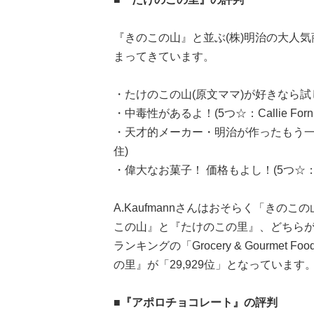
『きのこの山』と並ぶ(株)明治の大人
まってきています。
・たけのこの山(原文ママ)が好きなら試して
・中毒性があるよ！(5つ☆：Callie Fo
・天才的メーカー・明治が作ったもう一つ
住)
・偉大なお菓子！ 価格もよし！(5つ☆：B.
A.Kaufmannさんはおそらく「きの
この山』と『たけのこの里』、どちらが
ランキングの「Grocery & Gourme
の里』が「29,929位」となっています
■『アポロチョコレート』の評判