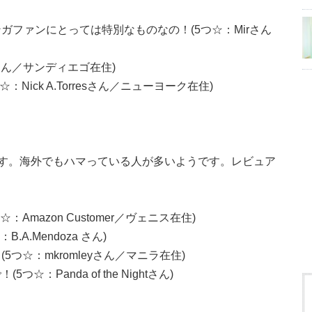
ファンにとっては特別なものなの！(5つ☆：Mirさん
さん／サンディエゴ在住)
Nick A.Torresさん／ニューヨーク在住)
です。海外でもハマっている人が多いようです。レビュア
mazon Customer／ヴェニス在住)
A.Mendoza さん)
つ☆：mkromleyさん／マニラ在住)
Panda of the Nightさん)