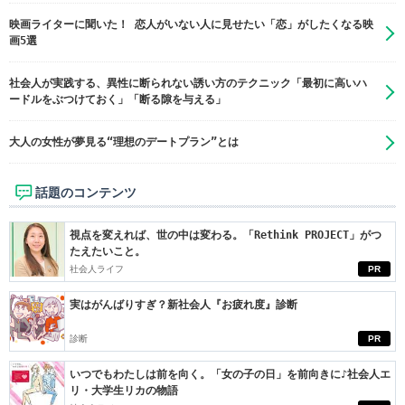
映画ライターに聞いた！ 恋人がいない人に見せたい「恋」がしたくなる映
画5選
社会人が実践する、異性に断られない誘い方のテクニック「最初に高いハ
ードルをぶつけておく」「断る隙を与える」
大人の女性が夢見る“理想のデートプラン”とは
話題のコンテンツ
視点を変えれば、世の中は変わる。「Rethink PROJECT」がつ
たえたいこと。
社会人ライフ
PR
実はがんばりすぎ？新社会人『お疲れ度』診断
診断
PR
いつでもわたしは前を向く。「女の子の日」を前向きに♪社会人エ
リ・大学生リカの物語