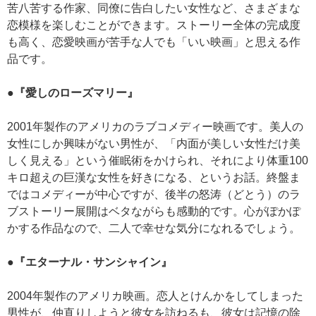
苦八苦する作家、同僚に告白したい女性など、さまざまな
恋模様を楽しむことができます。ストーリー全体の完成度
も高く、恋愛映画が苦手な人でも「いい映画」と思える作
品です。
●『愛しのローズマリー』
2001年製作のアメリカのラブコメディー映画です。美人の
女性にしか興味がない男性が、「内面が美しい女性だけ美
しく見える」という催眠術をかけられ、それにより体重100
キロ超えの巨漢な女性を好きになる、というお話。終盤ま
ではコメディーが中心ですが、後半の怒涛（どとう）のラ
ブストーリー展開はベタながらも感動的です。心がぽかぽ
かする作品なので、二人で幸せな気分になれるでしょう。
●『エターナル・サンシャイン』
2004年製作のアメリカ映画。恋人とけんかをしてしまった
男性が、仲直りしようと彼女を訪ねるも、彼女は記憶の除