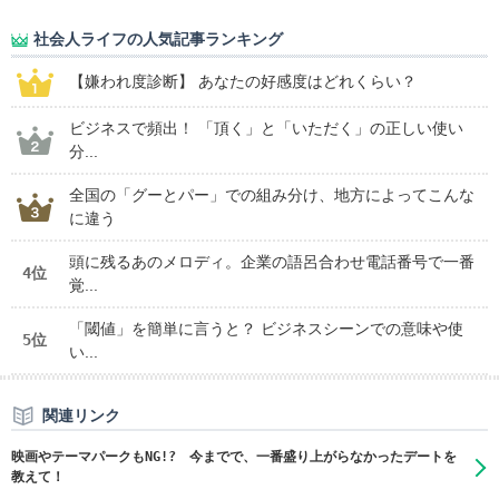
社会人ライフの人気記事ランキング
【嫌われ度診断】 あなたの好感度はどれくらい？
ビジネスで頻出！ 「頂く」と「いただく」の正しい使い
分...
全国の「グーとパー」での組み分け、地方によってこんな
に違う
頭に残るあのメロディ。企業の語呂合わせ電話番号で一番
4位
覚...
「閾値」を簡単に言うと？ ビジネスシーンでの意味や使
5位
い...
関連リンク
映画やテーマパークもNG!? 今までで、一番盛り上がらなかったデートを
教えて！