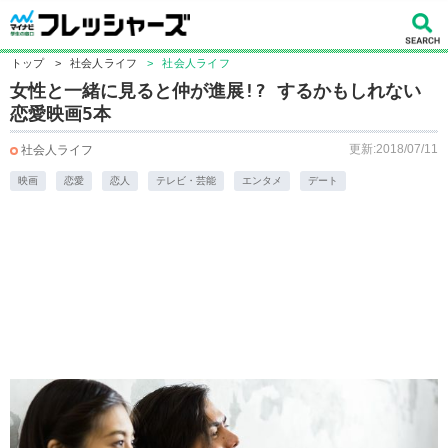
トップ
>
社会人ライフ
>
社会人ライフ
女性と一緒に見ると仲が進展!? するかもしれない
恋愛映画5本
更新:2018/07/11
社会人ライフ
映画
恋愛
恋人
テレビ・芸能
エンタメ
デート