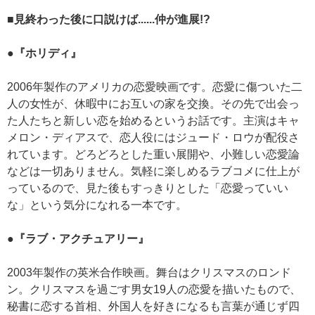
■見終わった後に口説けば......仲が進展!?
●『ホリディ』
2006年製作のアメリカの恋愛映画です。恋愛に傷ついた二
人の女性が、休暇中にお互いの家を交換。その先で出会っ
た人たちと新しい恋を始めるというお話です。主演はキャ
メロン・ディアスで、恋人役にはジュード・ロウが配役さ
れています。どろどろとした重い展開や、小難しい恋愛論
などは一切ありません。気軽に楽しめるラブコメに仕上が
っているので、見た後もすっきりとした「恋愛っていい
な」という気分になれる一本です。
●『ラブ・アクチュアリー』
2003年製作の英米合作映画。舞台はクリスマスのロンド
ン。クリスマスを過ごす男女19人の恋愛を描いたもので、
秘書に恋する首相、外国人を好きになるも言葉が通じず四