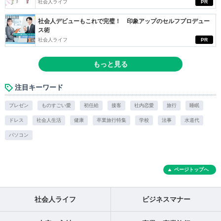
社会人ライフ
PR
社会人デビューもこれで完璧！ 印象アップのセルフプロデュー
ス術
社会人ライフ
PR
もっと見る
注目キーワード
プレゼン
ものすごい愛
初任給
接客
社内恋愛
旅行
睡眠
ドレス
社会人生活
健康
卒業旅行特集
学校
法事
水道代
パソコン
ページトップへ
社会人ライフ
ビジネスマナー