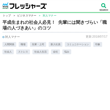
トップ
>
ビジネスマナー
>
対人マナー
平成生まれの社会人必見！ 先輩には聞きづらい「職
場の人づきあい」のコツ
更新:2018/07/17
対人マナー
人間関係
職場
先輩・上司
新入社員
コミュニケーション
印象
社会人
ストレス
社会人生活
会社
悩み