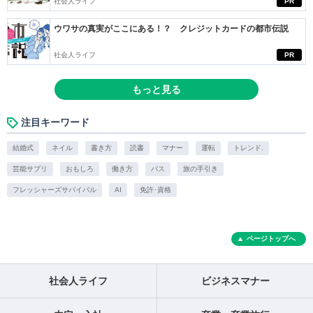
社会人ライフ
PR
ウワサの真実がここにある！？ クレジットカードの都市伝説
社会人ライフ
PR
もっと見る
注目キーワード
結婚式
ネイル
書き方
読書
マナー
運転
トレンド.
芸能サプリ
おもしろ
働き方
バス
旅の手引き
フレッシャーズサバイバル
AI
免許･資格
ページトップへ
社会人ライフ
ビジネスマナー