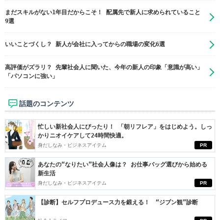
まだスキルがない1年目だからこそ！ 配属先で新人に求められていること
9選
いいことづくし？ 新人が会社に入ってからの職場の変化6選
高評価がズラリ？ 先輩社会人に聞いた、今年の新人の印象「意識が高い」
「パソコンに強い」
話題のコンテンツ
忙しい新社会人にぴったり！ 「朝リフレア」をはじめよう。しっ
かりニオイケアして24時間快適。
身だしなみ・ビジネスアイテム
PR
あなたの“なりたい”社会人像は？ お仕事バッグ選びから始める
新生活
身だしなみ・ビジネスアイテム
PR
【診断】セルフプロデュース力を鍛える！ “ジブン観”診断