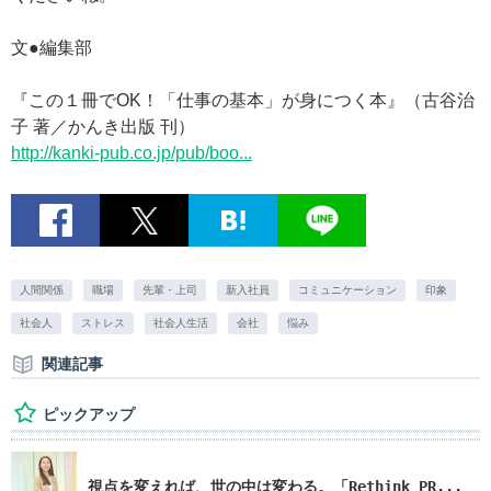
文●編集部
『この１冊でOK！「仕事の基本」が身につく本』（古谷治
子 著／かんき出版 刊）
http://kanki-pub.co.jp/pub/boo...
人間関係
職場
先輩・上司
新入社員
コミュニケーション
印象
社会人
ストレス
社会人生活
会社
悩み
関連記事
ピックアップ
視点を変えれば、世の中は変わる。「Rethink PR...