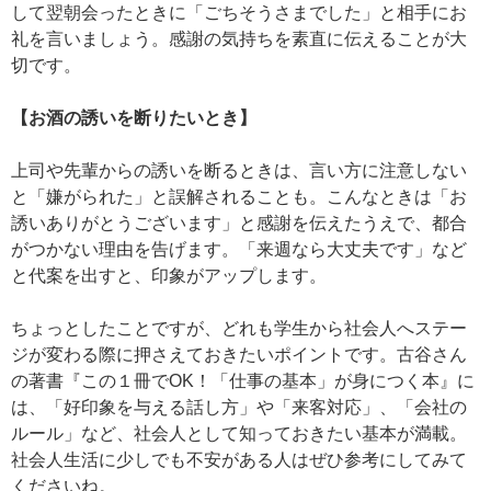
して翌朝会ったときに「ごちそうさまでした」と相手にお
礼を言いましょう。感謝の気持ちを素直に伝えることが大
切です。
【お酒の誘いを断りたいとき】
上司や先輩からの誘いを断るときは、言い方に注意しない
と「嫌がられた」と誤解されることも。こんなときは「お
誘いありがとうございます」と感謝を伝えたうえで、都合
がつかない理由を告げます。「来週なら大丈夫です」など
と代案を出すと、印象がアップします。
ちょっとしたことですが、どれも学生から社会人へステー
ジが変わる際に押さえておきたいポイントです。古谷さん
の著書『この１冊でOK！「仕事の基本」が身につく本』に
は、「好印象を与える話し方」や「来客対応」、「会社の
ルール」など、社会人として知っておきたい基本が満載。
社会人生活に少しでも不安がある人はぜひ参考にしてみて
くださいね。