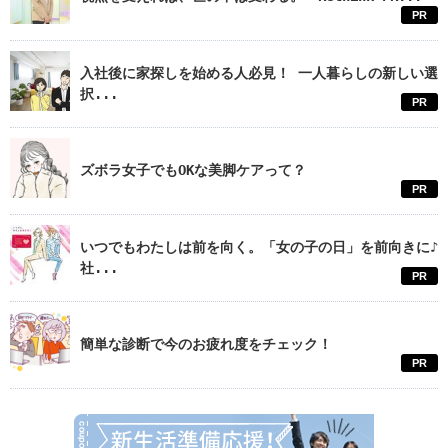
PR
入社後に家探しを始める人必見！ 一人暮らしの新しい選
択...
PR
ズボラ女子でもOKな美脚ケアって？
PR
いつでもわたしは前を向く。「女の子の日」を前向きに♪
社...
PR
簡単な診断で今のお疲れ度をチェック！
PR