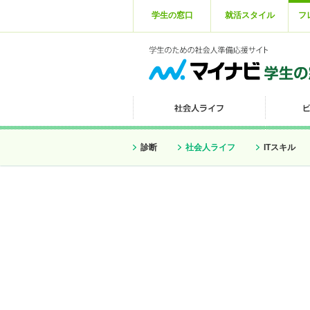
学生の窓口
就活スタイル
フ
診断
社会人ライフ
ITスキル