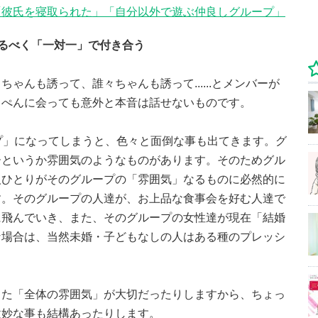
「彼氏を寝取られた」「自分以外で遊ぶ仲良しグループ」
るべく「一対一」で付き合う
ゃんも誘って、誰々ちゃんも誘って......とメンバーが
っぺんに会っても意外と本音は話せないものです。
プ」になってしまうと、色々と面倒な事も出てきます。グ
ーというか雰囲気のようなものがあります。そのためグル
人ひとりがそのグループの「雰囲気」なるものに必然的に
す。そのグループの人達が、お上品な食事会を好む人達で
に飛んでいき、また、そのグループの女性達が現在「結婚
な場合は、当然未婚・子どもなしの人はある種のプレッシ
った「全体の雰囲気」が大切だったりしますから、ちょっ
微妙な事も結構あったりします。