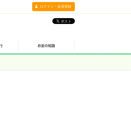
ログイン・会員登録