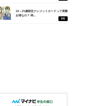
18～25歳限定クレジットカードって実際
お得なの？ 特...
PR