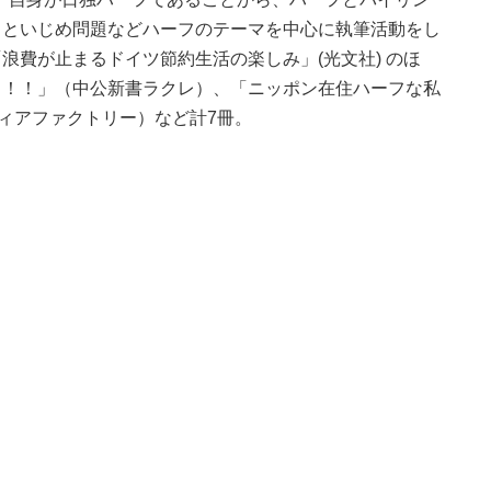
フといじめ問題などハーフのテーマを中心に執筆活動をし
浪費が止まるドイツ節約生活の楽しみ」(光文社) のほ
ら！！」（中公新書ラクレ）、「ニッポン在住ハーフな私
ディアファクトリー）など計7冊。