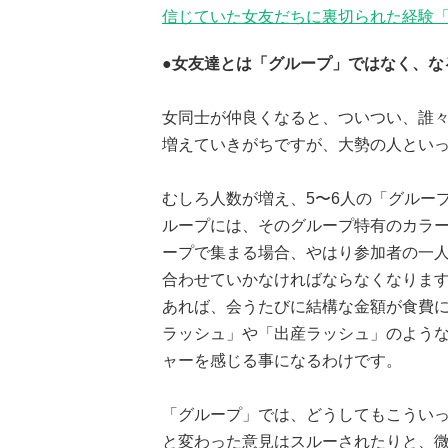
信じていた女友だちに裏切られた経験
●女友達とは「グループ」ではなく、な
女同士が仲良くなると、ついつい、誰々ち
増えていきがちですが、大勢の人とい
むしろ人数が増え、5〜6人の「グルー
ループには、そのグループ特有のカラ
ープで集まる場合、やはり参加者の一
合わせていかなければならなくなりま
あれば、会うたびに結構な金額が食費
ラッシュ」や「出産ラッシュ」のよう
ャーを感じる事になるわけです。
「グループ」では、どうしてもこうい
と変わった意見はスルーされたりと、