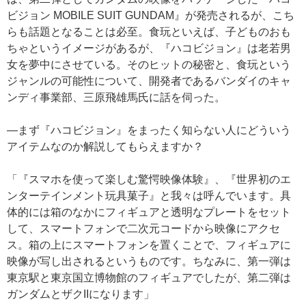
ビジョン MOBILE SUIT GUNDAM』が発売されるが、こち
らも話題となることは必至。食玩といえば、子どものおも
ちゃというイメージがあるが、『ハコビジョン』は老若男
女を夢中にさせている。そのヒットの秘密と、食玩という
ジャンルの可能性について、開発者であるバンダイのキャ
ンディ事業部、三原飛雄馬氏に話を伺った。
—まず『ハコビジョン』をまったく知らない人にどういう
アイテムなのか解説してもらえますか？
「『スマホを使って楽しむ驚愕映像体験』、『世界初のエ
ンターテインメント玩具菓子』と我々は呼んでいます。具
体的には箱のなかにフィギュアと透明なプレートをセット
して、スマートフォンで二次元コードから映像にアクセ
ス。箱の上にスマートフォンを置くことで、フィギュアに
映像が写し出されるというものです。ちなみに、第一弾は
東京駅と東京国立博物館のフィギュアでしたが、第二弾は
ガンダムとザクIIになります」