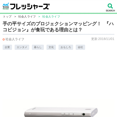
トップ
>
社会人ライフ
>
社会人ライフ
手の平サイズのプロジェクションマッピング！ 『ハ
コビジョン』が食玩である理由とは？
更新:2018/11/01
社会人ライフ
企業
エンタメ
暮らし
文化
おもしろ
会社