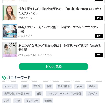
視点を変えれば、世の中は変わる。「Rethink PROJECT」がつ
たえたいこと。
社会人ライフ
PR
社会人デビューもこれで完璧！ 印象アップのセルフプロデュー
ス術
社会人ライフ
PR
あなたの“なりたい”社会人像は？ お仕事バッグ選びから始める
新生活
身だしなみ・ビジネスアイテム
PR
もっと見る
注目キーワード
インテリア
活動
豆知識
後輩
新生活特集
Q＆A.
芸能人
先輩社会人の本音トーク
感謝
キャリアロードマップの一歩目
プレゼン
恋愛
お金
ランキング
飛行機