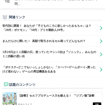
5位
間...
関連リンク
世代別に調査！ あなたが「子どものころに欲しかったおもちゃ」は？
「20代：ポケモン」「50代：ブリキ製鉄人28号」
まんだらけに聞いた！ 高額で取引されるセル画ってどんなもの？
3月24日はミニ四駆の日。使っていたマシン1位は『ソニック』。みんなの
ミニ四駆の思い出
「ポケステ→どこでもいっしょしかない」「スーパーゲームボーイ→買った
けど使わない」ゲームの周辺機器あるある
話題のコンテンツ
【診断】セルフプロデュース力を鍛える！ “ジブン観”診断
社会人ライフ
PR