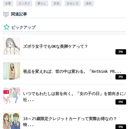
企業
エンタメ
暮らし
文化
おもしろ
会社
関連記事
ピックアップ
ズボラ女子でもOKな美脚ケアって？
PR
視点を変えれば、世の中は変わる。「Rethink PR...
PR
いつでもわたしは前を向く。「女の子の日」を前向きに♪
社...
PR
18～25歳限定クレジットカードって実際お得なの？
特...
PR