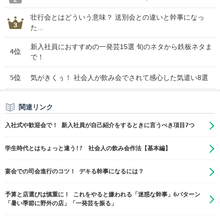
壮行会とはどういう意味？ 送別会との違いと幹事になっ
た...
新入社員におすすめの一発芸15選 旬のネタから鉄板ネタま
4位
で！
5位
気がきくぅ！ 社会人が飲み会でされて感心した気遣い8選
関連リンク
入社式や歓迎会で！ 新入社員が自己紹介をするときに言うべき項目7つ
学生時代とはちょっと違う!? 社会人の飲み会作法【基本編】
宴会での司会進行のコツ！ デキる幹事になるには？
予算と店選びは慎重に！ これをやると嫌われる「迷惑な幹事」6パターン
「暑い季節に野外の店」「一発芸を振る」