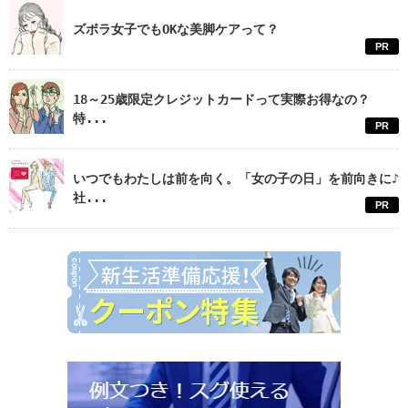
ズボラ女子でもOKな美脚ケアって？
PR
18～25歳限定クレジットカードって実際お得なの？
特...
PR
いつでもわたしは前を向く。「女の子の日」を前向きに♪
社...
PR