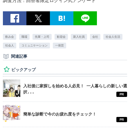
調査方法：回答者限定ログイン式アンケート
飲み会
職場
先輩・上司
歓迎会
新入社員
会社
社会人生活
社会人
コミュニケーション
一発芸
関連記事
ピックアップ
入社後に家探しを始める人必見！ 一人暮らしの新しい選
択...
PR
簡単な診断で今のお疲れ度をチェック！
PR