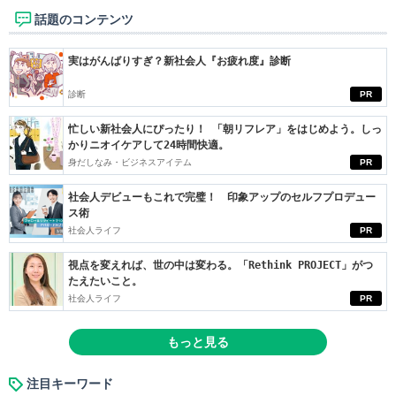
話題のコンテンツ
実はがんばりすぎ？新社会人『お疲れ度』診断
診断
PR
忙しい新社会人にぴったり！ 「朝リフレア」をはじめよう。しっ
かりニオイケアして24時間快適。
身だしなみ・ビジネスアイテム
PR
社会人デビューもこれで完璧！ 印象アップのセルフプロデュー
ス術
社会人ライフ
PR
視点を変えれば、世の中は変わる。「Rethink PROJECT」がつ
たえたいこと。
社会人ライフ
PR
もっと見る
注目キーワード