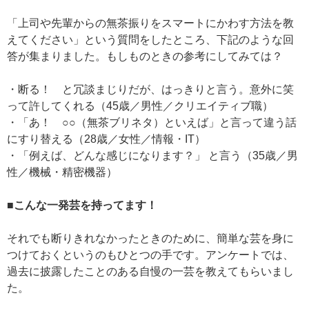
「上司や先輩からの無茶振りをスマートにかわす方法を教
えてください」という質問をしたところ、下記のような回
答が集まりました。もしものときの参考にしてみては？
・断る！ と冗談まじりだが、はっきりと言う。意外に笑
って許してくれる（45歳／男性／クリエイティブ職）
・「あ！ ○○（無茶ブリネタ）といえば」と言って違う話
にすり替える（28歳／女性／情報・IT）
・「例えば、どんな感じになります？」 と言う（35歳／男
性／機械・精密機器）
■こんな一発芸を持ってます！
それでも断りきれなかったときのために、簡単な芸を身に
つけておくというのもひとつの手です。アンケートでは、
過去に披露したことのある自慢の一芸を教えてもらいまし
た。