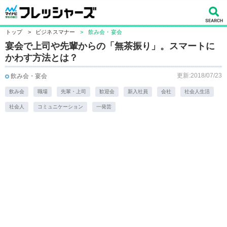
トップ
>
ビジネスマナー
>
飲み会・宴会
宴会で上司や先輩からの「無茶振り」。スマートに
かわす方法とは？
更新:2018/07/23
飲み会・宴会
飲み会
職場
先輩・上司
歓迎会
新入社員
会社
社会人生活
社会人
コミュニケーション
一発芸