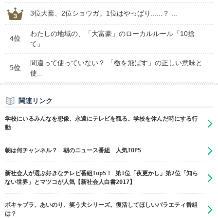
3位大葉、2位ショウガ。1位はやっぱり......？ ...
わたしの地域の、「大富豪」のローカルルール「10捨
4位
て」...
間違って使っていない？ 「檄を飛ばす」の正しい意味と
5位
使...
関連リンク
学校にいるみんなを想像、永遠にテレビを観る。学校を休んだ時にする行
動
朝は何チャンネル？ 朝のニュース番組 人気TOP5
新社会人が選ぶ好きなテレビ番組Top5！ 第1位「夜更かし」第2位「知ら
ない世界」とマツコが人気【新社会人白書2017】
ボキャブラ、あいのり、笑う犬シリーズ。復活してほしいバラエティ番組
は？