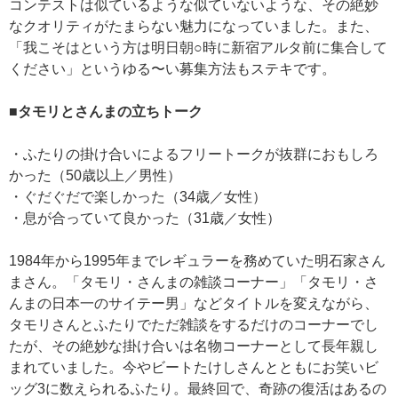
コンテストは似ているような似ていないような、その絶妙
なクオリティがたまらない魅力になっていました。また、
「我こそはという方は明日朝○時に新宿アルタ前に集合して
ください」というゆる〜い募集方法もステキです。
■タモリとさんまの立ちトーク
・ふたりの掛け合いによるフリートークが抜群におもしろ
かった（50歳以上／男性）
・ぐだぐだで楽しかった（34歳／女性）
・息が合っていて良かった（31歳／女性）
1984年から1995年までレギュラーを務めていた明石家さん
まさん。「タモリ・さんまの雑談コーナー」「タモリ・さ
んまの日本一のサイテー男」などタイトルを変えながら、
タモリさんとふたりでただ雑談をするだけのコーナーでし
たが、その絶妙な掛け合いは名物コーナーとして長年親し
まれていました。今やビートたけしさんとともにお笑いビ
ッグ3に数えられるふたり。最終回で、奇跡の復活はあるの