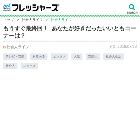
トップ
>
社会人ライフ
>
社会人ライフ
もうすぐ最終回！ あなたが好きだったいいともコー
ナーは？
更新:2018/07/23
社会人ライフ
テレビ・芸能
あるある
エンタメ
人気
芸能人
社会人生活
社会人
ニュース