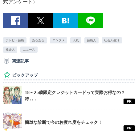
式アンケート）
テレビ・芸能
あるある
エンタメ
人気
芸能人
社会人生活
社会人
ニュース
関連記事
ピックアップ
18～25歳限定クレジットカードって実際お得なの？
特...
PR
簡単な診断で今のお疲れ度をチェック！
PR