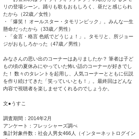
リの登場シーン。踊りも歌もおもしろく、昼だと感じられ
たから（22歳／女性）
・「爆笑！ オールスター・タモリンピック」。みんな一生
懸命だったから（33歳／男性）
・「金言・格言 色紙でどうじょ！」。タモリと、所ジョー
ジがおもしろかった（47歳／男性）
みなさんの思い出のコーナーはありましたか？ 筆者は子ど
もの頃の夏休みにやっていた怖い話のコーナーが好きでし
た！ 数々のタレントを起用し、人気コーナーとともに伝説
を作り続けてきた「笑っていいとも！」。最終回はどんな
内容で視聴者を楽しませてくれるのでしょうか。
文●うすこ
調査期間：2014年2月
アンケート：フレッシャーズ調べ
集計対象件数：社会人男女466人（インターネットログイン