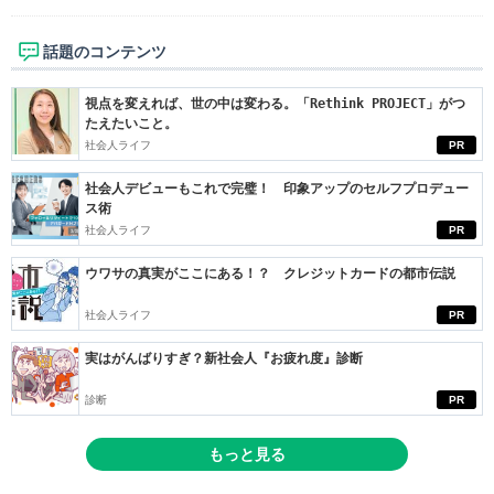
話題のコンテンツ
視点を変えれば、世の中は変わる。「Rethink PROJECT」がつ
たえたいこと。
社会人ライフ
PR
社会人デビューもこれで完璧！ 印象アップのセルフプロデュー
ス術
社会人ライフ
PR
ウワサの真実がここにある！？ クレジットカードの都市伝説
社会人ライフ
PR
実はがんばりすぎ？新社会人『お疲れ度』診断
診断
PR
もっと見る