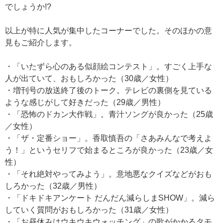
でしょうか!?
以上が特に人気が集中したコーナーでした。そのほかの意
見もご紹介します。
・「いたずら心のある似顔絵コンテスト」。すごく上手な
人が出ていて、おもしろかった（30歳／女性）
・増刊号の放送終了後のトーク。テレビの裏側を見ている
ような感じがして好きだった（29歳／男性）
・「恐怖のドカン大作戦」。青汁ソングが良かった（25歳
／女性）
・「ザ・定番ショー」。香取慎吾の「さあみんなで考えよ
う！」というセリフで始まるところが良かった（23歳／女
性）
・「それ絶対やってみよう」。意地悪なクイズなどがおも
しろかった（32歳／男性）
・「ドキドキアンケート だんだん減らしまSHOW」。減ら
していく質問がおもしろかった（31歳／女性）
・「お昼休みはウキウキウォッチング」の歌がかかるタモ