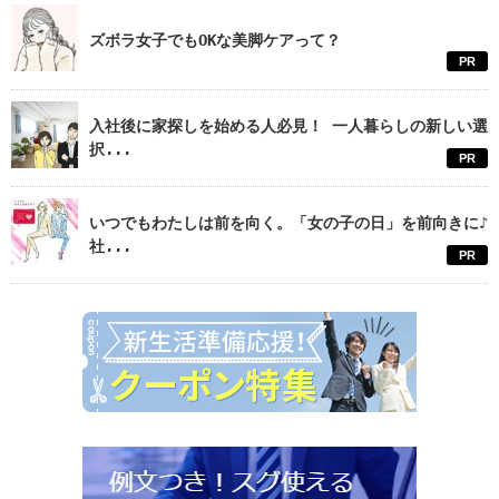
ズボラ女子でもOKな美脚ケアって？
PR
入社後に家探しを始める人必見！ 一人暮らしの新しい選
択...
PR
いつでもわたしは前を向く。「女の子の日」を前向きに♪
社...
PR