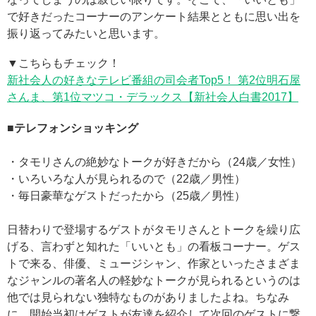
で好きだったコーナーのアンケート結果とともに思い出を
振り返ってみたいと思います。
▼こちらもチェック！
新社会人の好きなテレビ番組の司会者Top5！ 第2位明石屋
さんま、第1位マツコ・デラックス【新社会人白書2017】
■テレフォンショッキング
・タモリさんの絶妙なトークが好きだから（24歳／女性）
・いろいろな人が見られるので（22歳／男性）
・毎日豪華なゲストだったから（25歳／男性）
日替わりで登場するゲストがタモリさんとトークを繰り広
げる、言わずと知れた「いいとも」の看板コーナー。ゲス
トで来る、俳優、ミュージシャン、作家といったさまざま
なジャンルの著名人の軽妙なトークが見られるというのは
他では見られない独特なものがありましたよね。ちなみ
に、開始当初はゲストが友達を紹介して次回のゲストに繋