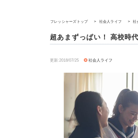
フレッシャーズトップ
>
社会人ライフ
>
社
超あまずっぱい！ 高校時
更新:2018/07/25
社会人ライフ