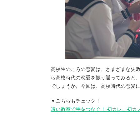
高校生のころの恋愛は、さまざまな失
ら高校時代の恋愛を振り返ってみると
でしょうか。今回は、高校時代の恋愛
▼こちらもチェック！
暗い教室で手をつなぐ！ 初カレ、初カ