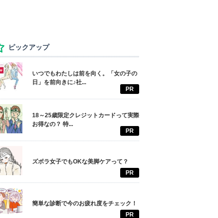
ピックアップ
いつでもわたしは前を向く。「女の子の
日」を前向きに♪社...
PR
18～25歳限定クレジットカードって実際
お得なの？ 特...
PR
ズボラ女子でもOKな美脚ケアって？
PR
簡単な診断で今のお疲れ度をチェック！
PR