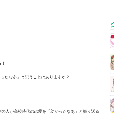
る！
かったなあ」と思うことはありますか？
3割の人が高校時代の恋愛を「幼かったなあ」と振り返る