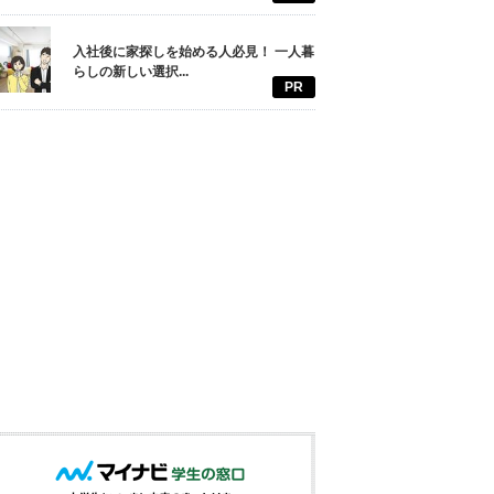
入社後に家探しを始める人必見！ 一人暮
らしの新しい選択...
PR