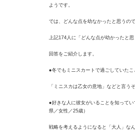
ようです。
では、どんな点を幼なかったと思うの
上記174人に「どんな点が幼かったと
回答をご紹介します。
●冬でもミニスカートで過ごしていたこと
「ミニスカは乙女の意地」などと言う
●好きな人に彼女がいることを知ってい
県／女性／25歳）
戦略を考えるようになると「大人」な