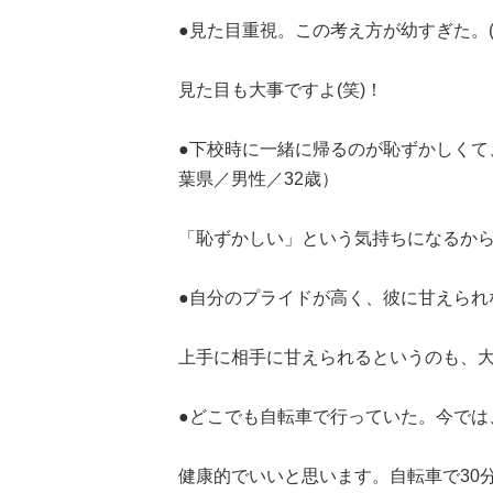
●見た目重視。この考え方が幼すぎた。(
見た目も大事ですよ(笑)！
●下校時に一緒に帰るのが恥ずかしくて
葉県／男性／32歳）
「恥ずかしい」という気持ちになるか
●自分のプライドが高く、彼に甘えられ
上手に相手に甘えられるというのも、
●どこでも自転車で行っていた。今では
健康的でいいと思います。自転車で30