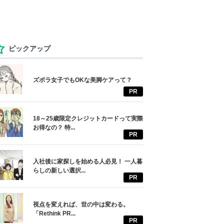
ピックアップ
ズボラ女子でもOKな美脚ケアって？
PR
18～25歳限定クレジットカードって実際
お得なの？ 特...
PR
入社後に家探しを始める人必見！ 一人暮
らしの新しい選択...
PR
視点を変えれば、世の中は変わる。
「Rethink PR...
PR