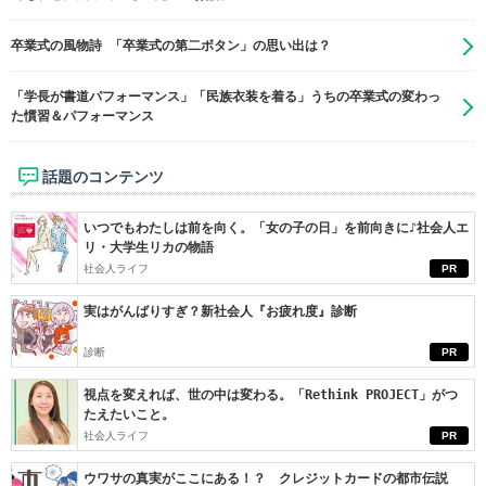
卒業式の風物詩 「卒業式の第二ボタン」の思い出は？
「学長が書道パフォーマンス」「民族衣装を着る」うちの卒業式の変わっ
た慣習＆パフォーマンス
話題のコンテンツ
いつでもわたしは前を向く。「女の子の日」を前向きに♪社会人エ
リ・大学生リカの物語
社会人ライフ
PR
実はがんばりすぎ？新社会人『お疲れ度』診断
診断
PR
視点を変えれば、世の中は変わる。「Rethink PROJECT」がつ
たえたいこと。
社会人ライフ
PR
ウワサの真実がここにある！？ クレジットカードの都市伝説