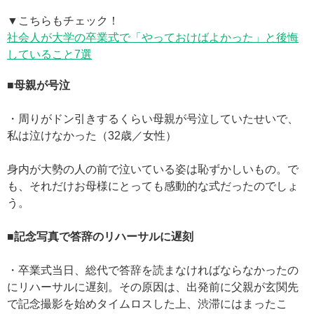
▼こちらもチェック！
社会人が大学の卒業式で「やっておけばよかった」と後悔
していること7選
■母親が号泣
・周りがドン引きするくらい母親が号泣していたせいで、
私は泣けなかった（32歳／女性）
身内が大勢の人の前で泣いている姿は恥ずかしいもの。で
も、それだけお母様にとっても感動的な式だったのでしょ
う。
■記念写真で答辞のリハーサルに遅刻
・卒業式当日、総代で答辞を読まなければならなかったの
にリハーサルに遅刻。その原因は、出発前に父親が玄関先
で記念撮影を始めタイムロスした上、渋滞にはまったこ