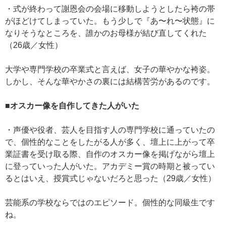
・式が終わって謝恩会の会場に移動しようとしたら袴の帯
がほどけてしまっていた。もう少しで『あ〜れ〜状態』に
なりそうなところを、誰かのお母様が結び直してくれた
（26歳／女性）
大学や専門学校の卒業式と言えば、女子の華やかな袴姿。
しかし、そんな華やかさの裏には結構苦労があるのです。
■オスカー像を自作してきた人がいた
・声優や役者、芸人を目指す人の専門学校に通っていたの
で、個性的なことをしたがる人が多く、壇上に上がって卒
業証書を受け取る際、自作のオスカー像を掲げながら壇上
に登っていった人がいた。アカデミー賞の時期と被ってい
るとはいえ、授賞式じゃないだろと思った（29歳／女性）
芸能系の学校ならではのエピソード。個性的な同級生です
ね。