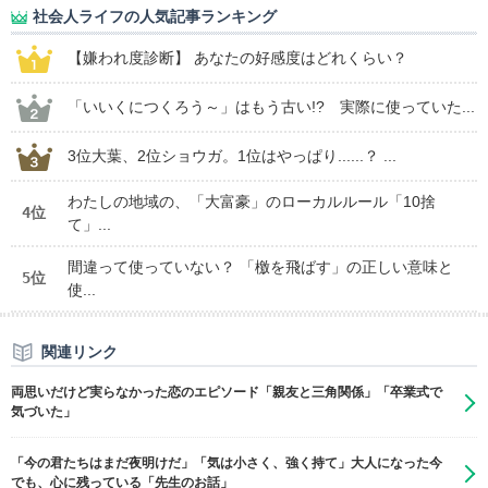
社会人ライフの人気記事ランキング
【嫌われ度診断】 あなたの好感度はどれくらい？
「いいくにつくろう～」はもう古い!? 実際に使っていた...
3位大葉、2位ショウガ。1位はやっぱり......？ ...
わたしの地域の、「大富豪」のローカルルール「10捨
4位
て」...
間違って使っていない？ 「檄を飛ばす」の正しい意味と
5位
使...
関連リンク
両思いだけど実らなかった恋のエピソード「親友と三角関係」「卒業式で
気づいた」
「今の君たちはまだ夜明けだ」「気は小さく、強く持て」大人になった今
でも、心に残っている「先生のお話」