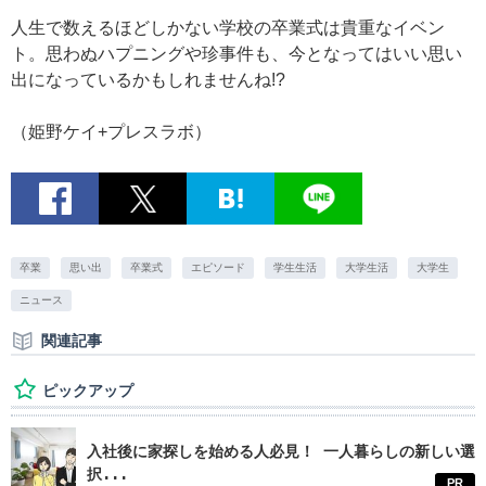
人生で数えるほどしかない学校の卒業式は貴重なイベン
ト。思わぬハプニングや珍事件も、今となってはいい思い
出になっているかもしれませんね!?
（姫野ケイ+プレスラボ）
卒業
思い出
卒業式
エピソード
学生生活
大学生活
大学生
ニュース
関連記事
ピックアップ
入社後に家探しを始める人必見！ 一人暮らしの新しい選
択...
PR