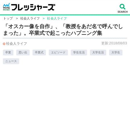
トップ
>
社会人ライフ
>
社会人ライフ
「オスカー像を自作」、「教授をあだ名で呼んでし
まった」。卒業式で起こったハプニング集
更新:2018/08/03
社会人ライフ
卒業
思い出
卒業式
エピソード
学生生活
大学生活
大学生
ニュース