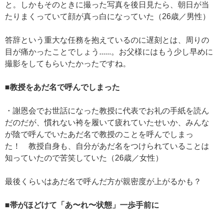
と。しかもそのときに撮った写真を後日見たら、朝日が当
たりまくっていて顔が真っ白になっていた（26歳／男性）
答辞という重大な任務を抱えているのに遅刻とは、周りの
目が痛かったことでしょう......。お父様にはもう少し早めに
撮影をしてもらいたかったですね。
■教授をあだ名で呼んでしまった
・謝恩会でお世話になった教授に代表でお礼の手紙を読ん
だのだが、慣れない袴を履いて疲れていたせいか、みんな
が陰で呼んでいたあだ名で教授のことを呼んでしまっ
た！ 教授自身も、自分があだ名をつけられていることは
知っていたので苦笑していた（26歳／女性）
最後くらいはあだ名で呼んだ方が親密度が上がるかも？
■帯がほどけて「あ〜れ〜状態」一歩手前に