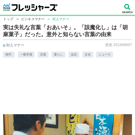
トップ
>
ビジネスマナー
>
対人マナー
実は失礼な言葉「おあいそ」。「誤魔化し」は「胡
麻菓子」だった。意外と知らない言葉の由来
更新:2018/08/07
対人マナー
雑学.
一般常識
言葉
暮らし
会話
文化
ニュース