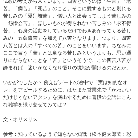
仏教の考えから来ています。四苦というのは「生苦」「老
苦」「病苦」「死苦」のこと。そこに愛するものと別れる
苦しみの「愛別離苦」、憎い人と出会ってしまう苦しみの
「怨憎会苦」、ほしいものが得られない苦しみの「求不得
苦」、心身の活動をしているだけでわきあがってくる苦し
みの「五蘊盛苦」を加えて八苦となります。つまり、四苦
八苦とは人の「すべての苦」のことをいいます。ちなみに
ここで言う「苦」とは単なる苦しみというよりも、思い通
りにならないことを「苦」というそうで、この四苦八苦が
静まれば、迷いがなくなり悟りの境地が開けるのだとか。
いかがでしたか？ 例えばデートの途中で「実は知的なオ
レ」をアピールするために、はたまた営業先で「かわいい
だけじゃないアタシ」を演出するために普段の会話にこん
な雑学を織り交ぜてみては？
文・オリスリス
参考：知っているようで知らない知識（松本健太郎著：彩