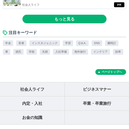
社会人ライフ
PR
もっと見る
注目キーワード
年金
若者
インスタジェニック
学習
Q＆A.
SNS
腕時計
車
彼氏
学校
夫婦
入社準備
海外旅行
インテリア
効率
ページトップへ
社会人ライフ
ビジネスマナー
内定・入社
卒業・卒業旅行
お金の知識