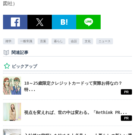
図社）
雑学.
一般常識
言葉
暮らし
会話
文化
ニュース
関連記事
ピックアップ
18～25歳限定クレジットカードって実際お得なの？
特...
PR
視点を変えれば、世の中は変わる。「Rethink PR...
PR