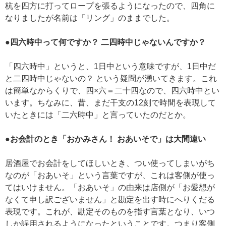
杭を四方に打ってロープを張るようになったので、四角に
なりましたが名前は「リング」のままでした。
●四六時中って何ですか？ 二四時中じゃないんですか？
「四六時中」というと、1日中という意味ですが、1日中だ
と二四時中じゃないの？ という疑問が湧いてきます。これ
は簡単なからくりで、四×六＝二十四なので、四六時中とい
います。ちなみに、昔、まだ干支の12刻で時間を表現して
いたときには「二六時中」と言っていたのだとか。
●お会計のとき「おかみさん！ おあいそで」は大間違い
居酒屋でお会計をしてほしいとき、つい使ってしまいがち
なのが「おあいそ」という言葉ですが、これは客側が使っ
てはいけません。「おあいそ」の由来は店側が「お愛想が
なくて申し訳ございません」と勘定を出す時にへりくだる
表現です。これが、勘定そのものを指す言葉となり、いつ
しか誤用されるようになったということです。つまり客側