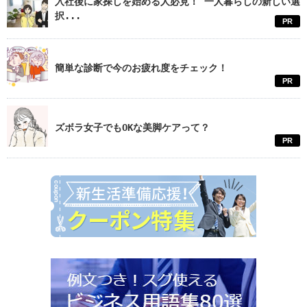
入社後に家探しを始める人必見！ 一人暮らしの新しい選
択...
PR
簡単な診断で今のお疲れ度をチェック！
PR
ズボラ女子でもOKな美脚ケアって？
PR