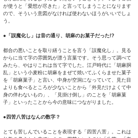
が使うと「愛想が尽きた」と言ってしまうことになります
ので、そういう意図がなければ使わないほうがいいでしょ
う。
●「誤魔化し」は音の通り、胡麻のお菓子だった!?
都合の悪いことを取り繕うことを言う「誤魔化し」。見る
からに当て字の雰囲気が漂う言葉です。そう思って調べて
みたら、やはりこれは当て字でした。江戸時代に「胡麻胴
乱」という小麦粉に胡麻をまぜて焼いてふくらませた菓子
を「胡麻菓子」と言い、中身が空洞になっていて、見た目
よりも食べるところが少ないことから「外見だけよくて中
身の伴わないもの」、「見掛け倒し」のことを「胡麻菓
子」といったことから今の意味につながりました。
●四苦八苦はなんの数字？
とても苦しんでいることを表現する「四苦八苦」。これは