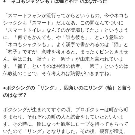
●「ネコもシャクシも」は猫と杓子ではなかった
「スマートフォンが流行ってからというもの、今やネコも
シャクシも『スマート』だよなあ、この間なんてついに
『スマートトイレ』なんてのが登場してたよ」というよう
に、「何でもかんでも」や「誰も彼も」、という意味の
「ネコもシャクシも」。よく漢字で書かれるのは「猫」と
「杓子」ですが、意味を考えると、まったくピンときませ
ん。実はこれ「禰子」と「釈子」が由来と言われていま
す。「禰子」というのは神道の信者、「釈子」というのは
仏教徒のことで、そう考えれば納得がいきますね。
●ボクシングの「リング」、四角いのにリング（輪）と言う
のはなぜ？
ボクシングが生まれてすぐの頃、プロボクサーは町から町
をまわり、それぞれの町の人と試合をしていたといいま
す。その時に、輪になった観客にロープを持ってもらって
いたので「リング」となりました。その後、観客が増え、