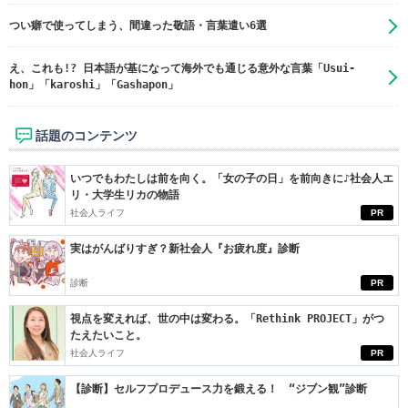
つい癖で使ってしまう、間違った敬語・言葉遣い6選
え、これも!? 日本語が基になって海外でも通じる意外な言葉「Usui-
hon」「karoshi」「Gashapon」
話題のコンテンツ
いつでもわたしは前を向く。「女の子の日」を前向きに♪社会人エ
リ・大学生リカの物語
社会人ライフ
PR
実はがんばりすぎ？新社会人『お疲れ度』診断
診断
PR
視点を変えれば、世の中は変わる。「Rethink PROJECT」がつ
たえたいこと。
社会人ライフ
PR
【診断】セルフプロデュース力を鍛える！ “ジブン観”診断