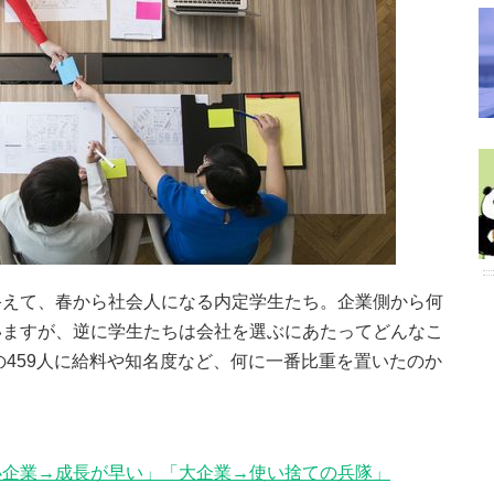
終えて、春から社会人になる内定学生たち。企業側から何
いますが、逆に学生たちは会社を選ぶにあたってどんなこ
の459人に給料や知名度など、何に一番比重を置いたのか
小企業→成長が早い」「大企業→使い捨ての兵隊」