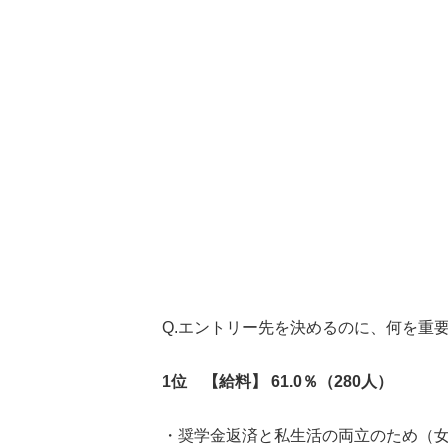
Q.エントリー先を決めるのに、何を重
1位 【給料】 61.0％（280人）
・奨学金返済と私生活の両立のため（女