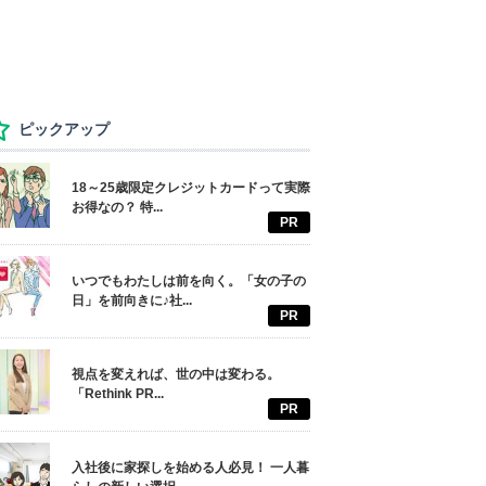
ピックアップ
18～25歳限定クレジットカードって実際
お得なの？ 特...
PR
いつでもわたしは前を向く。「女の子の
日」を前向きに♪社...
PR
視点を変えれば、世の中は変わる。
「Rethink PR...
PR
入社後に家探しを始める人必見！ 一人暮