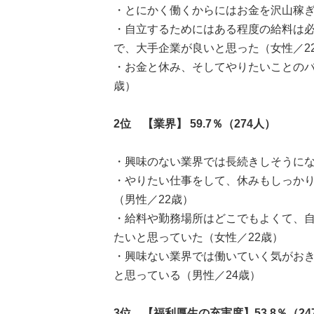
・とにかく働くからにはお金を沢山稼ぎ
・自立するためにはある程度の給料は
で、大手企業が良いと思った（女性／2
・お金と休み、そしてやりたいことのバ
歳）
2位 【業界】 59.7％（274人）
・興味のない業界では長続きしそうにな
・やりたい仕事をして、休みもしっか
（男性／22歳）
・給料や勤務場所はどこでもよくて、
たいと思っていた（女性／22歳）
・興味ない業界では働いていく気がお
と思っている（男性／24歳）
3位 【福利厚生の充実度】53.8％（24