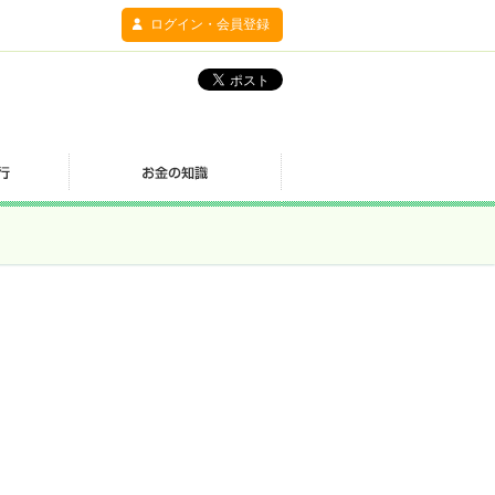
ログイン・会員登録