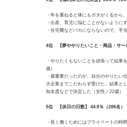
・年を重ねると体にもガタがくるから、
・出産、育児に悩むことがないようにす
・住宅費などバカにならないので、手当
4位 【夢ややりたいこと・商品・サービス
・やりたくもないことを頑張って結果を
歳）
・最重要だったのが、自分のやりたい
大企業までこだわらず受けた。結果と
知名度などで決定した（女性／22歳）
5位 【休日の日数】 44.9％（206名）
・長く働くためにはプライベートの時間