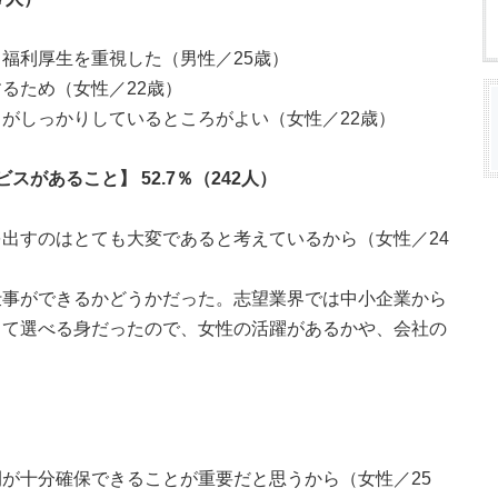
福利厚生を重視した（男性／25歳）
るため（女性／22歳）
がしっかりしているところがよい（女性／22歳）
があること】 52.7％（242人）
出すのはとても大変であると考えているから（女性／24
仕事ができるかどうかだった。志望業界では中小企業から
して選べる身だったので、女性の活躍があるかや、会社の
が十分確保できることが重要だと思うから（女性／25