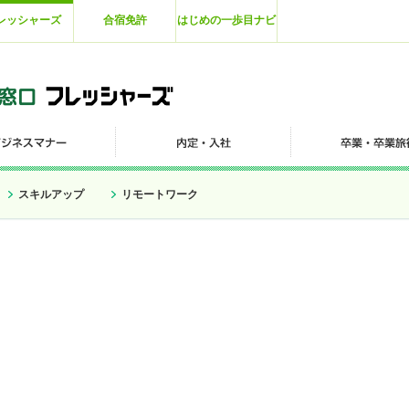
レッシャーズ
合宿免許
はじめの一歩目ナビ
スキルアップ
リモートワーク