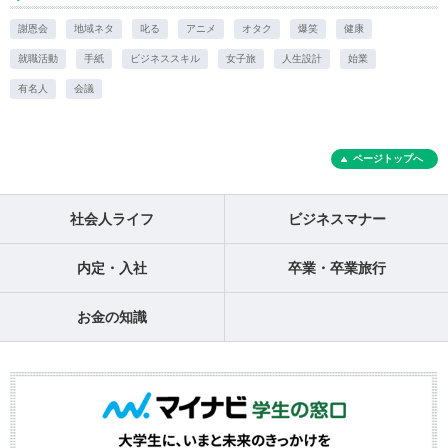
謝恩会
地域ネタ
叱る
アニメ
オタク
爆笑
健康
就職活動
手紙
ビジネススキル
女子旅
人生設計
始業
有名人
会議
ページトップへ
社会人ライフ
ビジネスマナー
内定・入社
卒業・卒業旅行
お金の知識