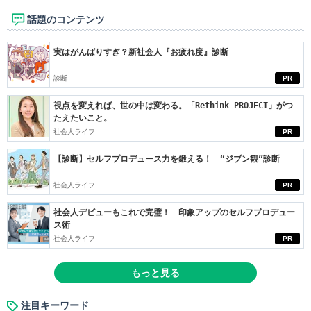
話題のコンテンツ
実はがんばりすぎ？新社会人『お疲れ度』診断
診断
PR
視点を変えれば、世の中は変わる。「Rethink PROJECT」がつ
たえたいこと。
社会人ライフ
PR
【診断】セルフプロデュース力を鍛える！ “ジブン観”診断
社会人ライフ
PR
社会人デビューもこれで完璧！ 印象アップのセルフプロデュー
ス術
社会人ライフ
PR
もっと見る
注目キーワード