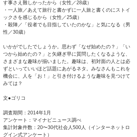
す事さえ難しかったから（女性／28歳）
・一人旅／あえて旅行と書かずに一人旅と書くのにストイ
ックさを感じるから（女性／25歳）
・殺陣／「役者でも目指していたのかな」と気になる（男
性／30歳）
いかがでしたでしょうか。思わず「なぜ始めたの？」「い
つから始めたの？」と矢継ぎ早に質問したくなるような、
さまざまな趣味が揃いました。趣味は、初対面の人とは必
ずといっていいほど話題にあがるネタ。みなさんもこれを
機会に、人を「お！」と引き付けるような趣味を見つけて
みては？
文●ゴリコ
調査期間：2014年1月
アンケート：マイナビニュース調べ
集計対象件数：20〜30代社会人500人（インターネットロ
グイン式アンケート）