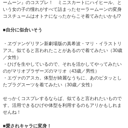
ームーン』のコスプレ！ ミニスカートにハイヒール、と
いう女の子の憧れがすべて詰まったセーラームーンの変身
コスチュームはオトナになったからこそ着てみたいかも!?
■自分に似合いそう
・ヱヴァンゲリヲン新劇場版の真希波・マリ・イラストリ
アス。似てると言われたことがあるので着てみたい（30歳
／女性）
・ひげを生やしているので、それを活かしてやってみたい
のがマリオブラザーズのマリオ（43歳／男性）
・エヴァのアスカ。体型が綺麗なうちに、あのピタッとし
たプラグスーツを着てみたい（30歳／女性）
せっかくコスプレするならば、似てると言われたいもので
す。活用できるひげや体型を利用するのもアリかもしれま
せんね！
■愛されキャラに変身！