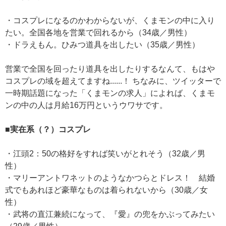
・コスプレになるのかわからないが、くまモンの中に入り
たい。全国各地を営業で回れるから（34歳／男性）
・ドラえもん。ひみつ道具を出したい（35歳／男性）
営業で全国を回ったり道具を出したりするなんて、もはや
コスプレの域を超えてますね......！ ちなみに、ツイッターで
一時期話題になった「くまモンの求人」によれば、くまモ
ンの中の人は月給16万円というウワサです。
■実在系（？）コスプレ
・江頭2：50の格好をすれば笑いがとれそう（32歳／男
性）
・マリーアントワネットのようなかつらとドレス！ 結婚
式でもあれほど豪華なものは着られないから（30歳／女
性）
・武将の直江兼続になって、『愛』の兜をかぶってみたい