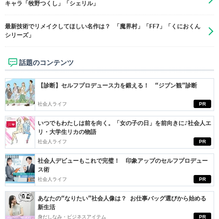
キャラ「牧野つくし」「シェリル」
最新技術でリメイクしてほしい名作は？ 「魔界村」「FF7」「くにおくん
シリーズ」
話題のコンテンツ
【診断】セルフプロデュース力を鍛える！ “ジブン観”診断
社会人ライフ
PR
いつでもわたしは前を向く。「女の子の日」を前向きに♪社会人エ
リ・大学生リカの物語
社会人ライフ
PR
社会人デビューもこれで完璧！ 印象アップのセルフプロデュー
ス術
社会人ライフ
PR
あなたの“なりたい”社会人像は？ お仕事バッグ選びから始める
新生活
身だしなみ・ビジネスアイテム
PR