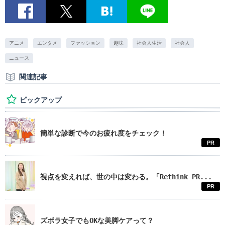
アニメ
エンタメ
ファッション
趣味
社会人生活
社会人
ニュース
関連記事
ピックアップ
簡単な診断で今のお疲れ度をチェック！
PR
視点を変えれば、世の中は変わる。「Rethink PR...
PR
ズボラ女子でもOKな美脚ケアって？