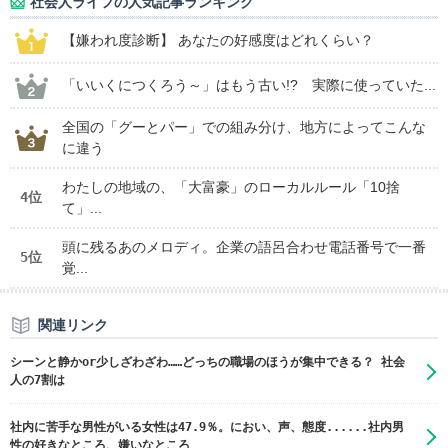
社会人ライフの人気記事ランキング
【嫌われ度診断】 あなたの好感度はどれくらい？
「いいくにつくろう～」はもう古い!? 実際に使っていた...
全国の「グーとパー」での組み分け、地方によってこんな
に違う
わたしの地域の、「大富豪」のローカルルール「10捨
4位
て」...
頭に残るあのメロディ。企業の語呂合わせ電話番号で一番
5位
覚...
関連リンク
シーンと静かor少しざわざわ……どっちの職場のほうが集中できる？ 社会
人の7割は
社内に苦手な男性がいる女性は47.9％。におい、声、態度......社内男
性の好きなところ、嫌いなところ