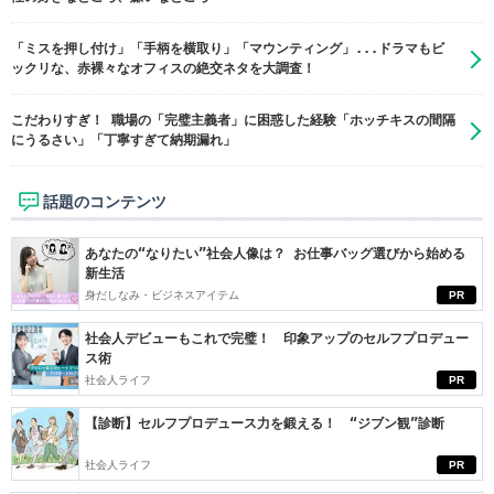
「ミスを押し付け」「手柄を横取り」「マウンティング」...ドラマもビ
ックリな、赤裸々なオフィスの絶交ネタを大調査！
こだわりすぎ！ 職場の「完璧主義者」に困惑した経験「ホッチキスの間隔
にうるさい」「丁寧すぎて納期漏れ」
話題のコンテンツ
あなたの“なりたい”社会人像は？ お仕事バッグ選びから始める
新生活
身だしなみ・ビジネスアイテム
PR
社会人デビューもこれで完璧！ 印象アップのセルフプロデュー
ス術
社会人ライフ
PR
【診断】セルフプロデュース力を鍛える！ “ジブン観”診断
社会人ライフ
PR