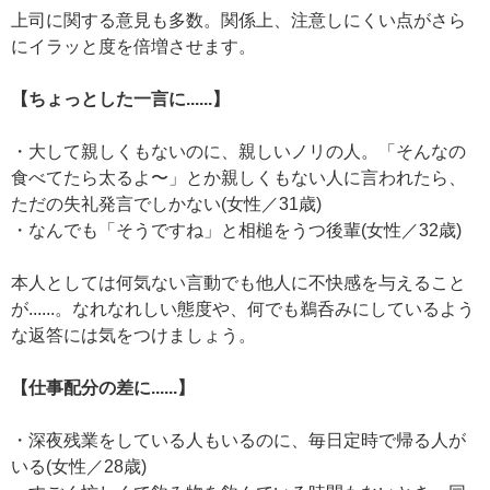
上司に関する意見も多数。関係上、注意しにくい点がさら
にイラッと度を倍増させます。
【ちょっとした一言に......】
・大して親しくもないのに、親しいノリの人。「そんなの
食べてたら太るよ〜」とか親しくもない人に言われたら、
ただの失礼発言でしかない(女性／31歳)
・なんでも「そうですね」と相槌をうつ後輩(女性／32歳)
本人としては何気ない言動でも他人に不快感を与えること
が......。なれなれしい態度や、何でも鵜呑みにしているよう
な返答には気をつけましょう。
【仕事配分の差に......】
・深夜残業をしている人もいるのに、毎日定時で帰る人が
いる(女性／28歳)