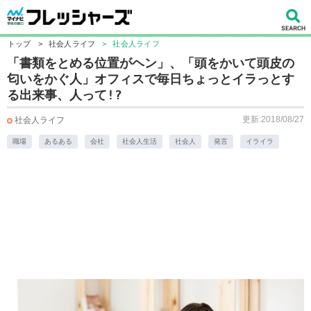
トップ
>
社会人ライフ
>
社会人ライフ
「書類をとめる位置がヘン」、「頭をかいて頭皮の
匂いをかぐ人」オフィスで毎日ちょっとイラっとす
る出来事、人って!?
更新:2018/08/27
社会人ライフ
職場
あるある
会社
社会人生活
社会人
発言
イライラ