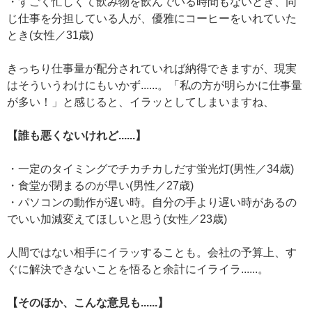
・すごく忙しくて飲み物を飲んでいる時間もないとき、同
じ仕事を分担している人が、優雅にコーヒーをいれていた
とき(女性／31歳)
きっちり仕事量が配分されていれば納得できますが、現実
はそういうわけにもいかず......。「私の方が明らかに仕事量
が多い！」と感じると、イラッとしてしまいますね、
【誰も悪くないけれど......】
・一定のタイミングでチカチカしだす蛍光灯(男性／34歳)
・食堂が閉まるのが早い(男性／27歳)
・パソコンの動作が遅い時。自分の手より遅い時があるの
でいい加減変えてほしいと思う(女性／23歳)
人間ではない相手にイラッすることも。会社の予算上、す
ぐに解決できないことを悟ると余計にイライラ......。
【そのほか、こんな意見も......】