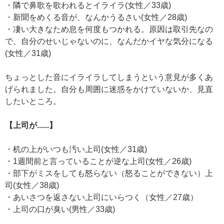
・隣で鼻歌を歌われるとイライラ(女性／33歳)
・新聞をめくる音が、なんかうるさい(女性／28歳)
・凄い大きなため息を何度もつかれる。原因は取引先なの
で、自分のせいじゃないのに、なんだかイヤな気分になる
(女性／31歳)
ちょっとした音にイライラしてしまうという意見が多くあ
げられました。自分も周囲に迷惑をかけていないか、見直
したいところ。
【上司が......】
・机の上がいつも汚い上司(女性／31歳)
・1週間前と言っていることが逆な上司(女性／26歳)
・部下がミスをしても怒らない（怒ることができない）上
司(女性／38歳)
・あいさつを返さない上司にいらつく（女性／27歳）
・上司の口が臭い(男性／33歳)