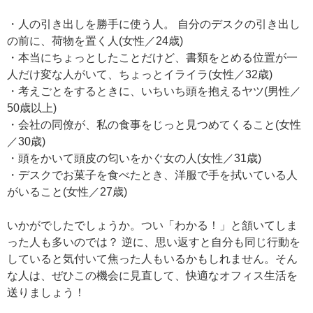
・人の引き出しを勝手に使う人。 自分のデスクの引き出し
の前に、荷物を置く人(女性／24歳)
・本当にちょっとしたことだけど、書類をとめる位置が一
人だけ変な人がいて、ちょっとイライラ(女性／32歳)
・考えごとをするときに、いちいち頭を抱えるヤツ(男性／
50歳以上)
・会社の同僚が、私の食事をじっと見つめてくること(女性
／30歳)
・頭をかいて頭皮の匂いをかぐ女の人(女性／31歳)
・デスクでお菓子を食べたとき、洋服で手を拭いている人
がいること(女性／27歳)
いかがでしたでしょうか。つい「わかる！」と頷いてしま
った人も多いのでは？ 逆に、思い返すと自分も同じ行動を
していると気付いて焦った人もいるかもしれません。そん
な人は、ぜひこの機会に見直して、快適なオフィス生活を
送りましょう！