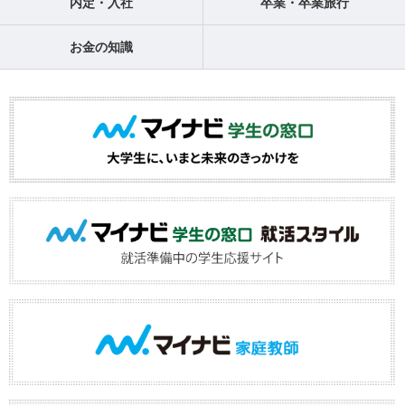
内定・入社
卒業・卒業旅行
お金の知識