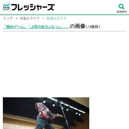
トップ
>
社会人ライフ
>
社会人ライフ
の画像
「脱出ゲーム」「上司の全力ふなっし...
(/2枚目)