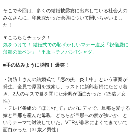
そこで今回は、多くの結婚披露宴に出席している社会人の
みなさんに、印象深かった余興について聞いちゃいまし
た！
▼こちらもチェック！
気をつけて！ 結婚式での恥ずかしいマナー違反「祝儀袋に
薄墨の筆ペン」「平服→チノパンTシャツ」
■手の込みように脱帽！ 爆笑！
・消防士さんの結婚式で「恋の炎、炎上中」という事案が
発生。全員で原因を捜索し、ラストに新郎新婦にたどり着
き、2人のキスで幕を閉じた余興が面白かった（25歳／女
性）
・テレビ番組の『ほこ×たて』のパロディで、旦那を愛する
嫁と旦那を産んだ母親、どちらが旦那への愛が強いか、と
いうテーマで対決していた。VTRが非常によくできていて
面白かった（31歳／男性）