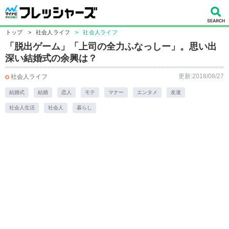
トップ
>
社会人ライフ
>
社会人ライフ
「脱出ゲーム」「上司の全力ふなっしー」。思い出
深い結婚式の余興は？
更新:2018/08/27
社会人ライフ
結婚式
結婚
恋人
モテ
マナー
エンタメ
友達
社会人生活
社会人
暮らし