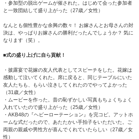
・参加型の脱出ゲームが催された。はじめて会った参加者
と一致団結して盛り上がった（27歳／女性）
なんとも個性豊かな余興の数々！ お嫁さんとお母さんの対
決は、やっぱりお嫁さんの勝利だったんでしょうか？ 気に
なります（笑）。
■式の盛り上げに自ら貢献！
・披露宴で花嫁の友人代表としてスピーチをした。花嫁は
感動して泣いてくれた。席に戻ると、同じテーブルにいた
友人たちも、もらい泣きしてくれたのでやってよかった
（31歳／女性）
・ムービーを作った。昔の恥ずかしい写真もちょくちょく
入れていたので盛り上がった（25歳／女性）
・AKB48の『ヘビーローテーション』を完コピ。アットホ
ームな式だったので、あたたかい手拍子をいただいた。ご
両親の親戚や男性方が喜んでくれていたらしい（27歳／女
性）