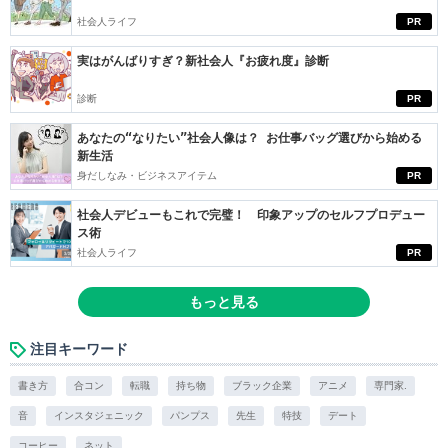
社会人ライフ
PR
実はがんばりすぎ？新社会人『お疲れ度』診断
診断
PR
あなたの“なりたい”社会人像は？ お仕事バッグ選びから始める
新生活
身だしなみ・ビジネスアイテム
PR
社会人デビューもこれで完璧！ 印象アップのセルフプロデュー
ス術
社会人ライフ
PR
もっと見る
注目キーワード
書き方
合コン
転職
持ち物
ブラック企業
アニメ
専門家.
音
インスタジェニック
パンプス
先生
特技
デート
コーヒー
ネット