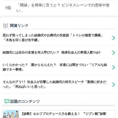
「閾値」を簡単に言うと？ ビジネスシーンでの意味や使
5位
い...
関連リンク
思わず笑ってしまった結婚式やお葬式の失敗談「トイレの個室で爆睡」
「木魚を叩く姿が生中継」
結婚式には自分の友達を何人呼びたい？ 独身社会人の希望人数Top5
いくらかかった？ 親からもらえた？ 友達には聞きづらい「リアルな結
婚マネー事情」
そんなのアリ!? 社会人が目撃した結婚式の仰天スピーチ「新婦に好きだ
った」「死ねばいいと思った」
話題のコンテンツ
【診断】セルフプロデュース力を鍛える！ “ジブン観”診断