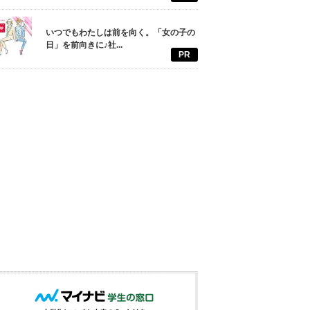
いつでもわたしは前を向く。「女の子の
日」を前向きに♪社...
PR