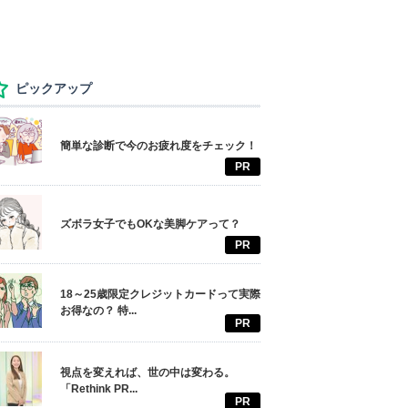
ピックアップ
簡単な診断で今のお疲れ度をチェック！
PR
ズボラ女子でもOKな美脚ケアって？
PR
18～25歳限定クレジットカードって実際
お得なの？ 特...
PR
視点を変えれば、世の中は変わる。
「Rethink PR...
PR