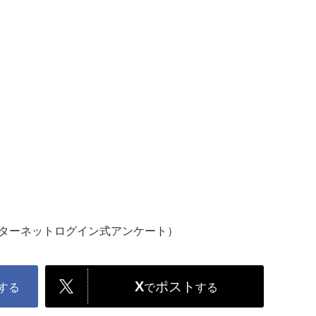
ンターネットログイン式アンケート）
X
ポスト
する
で
する