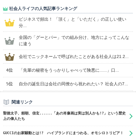
社会人ライフの人気記事ランキング
ビジネスで頻出！ 「頂く」と「いただく」の正しい使い
分...
全国の「グーとパー」での組み分け、地方によってこんな
に違う
会社でニックネームで呼ばれたことがある社会人は21.2...
4位
「先輩の秘密をうっかりしゃべって険悪に......」口...
5位
自分の誕生日は会社の同僚から祝われたい？ 社会人の7...
関連リンク
聖徳太子、頼朝、信玄......「あの肖像画は実は別人かも!?」という歴史
上の偉人たち
GUCCIのお家騒動とは!? ハイブランドにまつわる、オモシロトリビア！