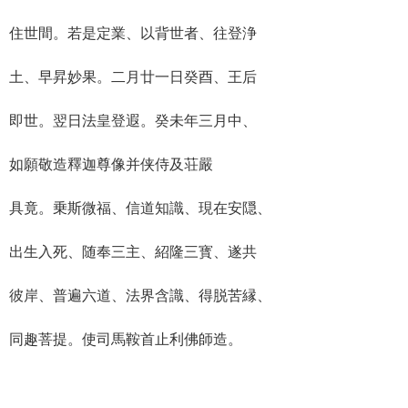
住世間。若是定業、以背世者、往登浄
土、早昇妙果。二月廿一日癸酉、王后
即世。翌日法皇登遐。癸未年三月中、
如願敬造釋迦尊像并侠侍及荘嚴
具竟。乗斯微福、信道知識、現在安隠、
出生入死、随奉三主、紹隆三寳、遂共
彼岸、普遍六道、法界含識、得脱苦縁、
同趣菩提。使司馬鞍首止利佛師造。