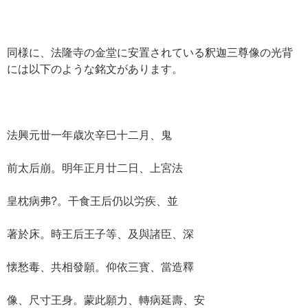
同様に、法隆寺の金堂に安置されている釈迦三尊像の光背
には以下のような銘文があります。
法興元丗一年歳次辛巳十二月、鬼
前太后崩。明年正月廿二日、上宮法
皇枕病弗?。干食王后仍以労疾、並
著於床。時王后王子等、及與諸臣、深
懐愁毒、共相發願。仰依三寳、當造釋
像、尺寸王身。蒙此願力、轉病延壽、安