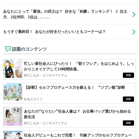
あなたにとって「最強」の武士は？ 好きな「剣豪」ランキング！ 3 位土
方、2位沖田、1位は......
もうすぐ最終回！ あなたが好きだったいいともコーナーは？
話題のコンテンツ
忙しい新社会人にぴったり！ 「朝リフレア」をはじめよう。しっ
かりニオイケアして24時間快適。
身だしなみ・ビジネスアイテム
PR
【診断】セルフプロデュース力を鍛える！ “ジブン観”診断
社会人ライフ
PR
あなたの“なりたい”社会人像は？ お仕事バッグ選びから始める
新生活
身だしなみ・ビジネスアイテム
PR
社会人デビューもこれで完璧！ 印象アップのセルフプロデュー