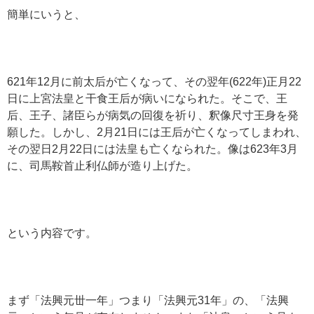
簡単にいうと、
621年12月に前太后が亡くなって、その翌年(622年)正月22
日に上宮法皇と干食王后が病いになられた。そこで、王
后、王子、諸臣らが病気の回復を祈り、釈像尺寸王身を発
願した。しかし、2月21日には王后が亡くなってしまわれ、
その翌日2月22日には法皇も亡くなられた。像は623年3月
に、司馬鞍首止利仏師が造り上げた。
という内容です。
まず「法興元丗一年」つまり「法興元31年」の、「法興