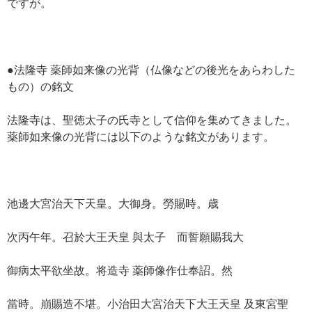
ですが。
●法隆寺 薬師如来像の光背（仏像などの後光をあらわした
もの）の銘文
法隆寺は、聖徳太子の氏寺として信仰を集めてきました。
薬師如来像の光背には以下のような銘文があります。
池邊大宮治天下天皇。大御身。勞賜時。歳
次丙午年。召於大王天皇 與太子 而誓願賜我大
御病太平欲坐故。将造寺 薬師像作仕奉詔。然
當時。崩賜造不堪。小治田大宮治天下大王天皇 及東宮聖