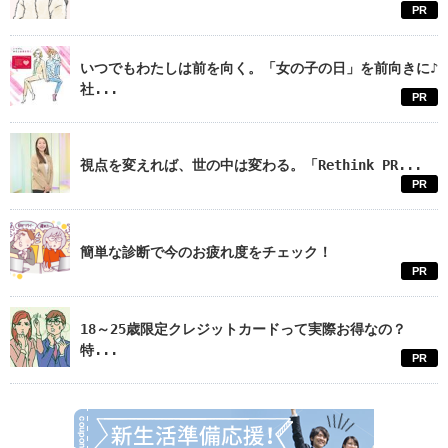
PR
いつでもわたしは前を向く。「女の子の日」を前向きに♪
社...
PR
視点を変えれば、世の中は変わる。「Rethink PR...
PR
簡単な診断で今のお疲れ度をチェック！
PR
18～25歳限定クレジットカードって実際お得なの？
特...
PR