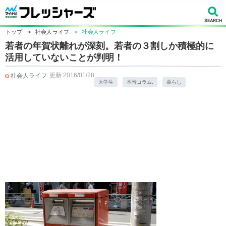
トップ
>
社会人ライフ
>
社会人ライフ
若者の年賀状離れが深刻。若者の３割しか積極的に
活用していないことが判明！
更新:2016/01/28
社会人ライフ
大学生
本音コラム.
暮らし