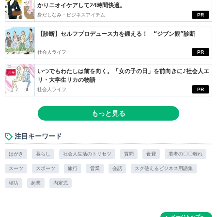
かりニオイケアして24時間快適。
身だしなみ・ビジネスアイテム
PR
【診断】セルフプロデュース力を鍛える！ “ジブン観”診断
社会人ライフ
PR
いつでもわたしは前を向く。「女の子の日」を前向きに♪社会人エ
リ・大学生リカの物語
社会人ライフ
PR
もっと見る
注目キーワード
はがき
暮らし
社会人生活のトリセツ
質問
食費
若者の〇〇離れ
スーツ
スポーツ
旅行
営業
会話
スグ使えるビジネス用語集
寝坊
起業
内定式
ページトップへ