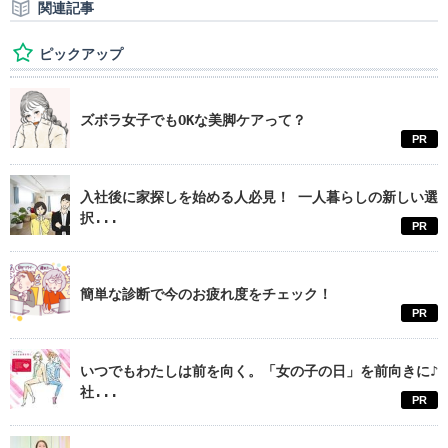
関連記事
ピックアップ
ズボラ女子でもOKな美脚ケアって？
PR
入社後に家探しを始める人必見！ 一人暮らしの新しい選
択...
PR
簡単な診断で今のお疲れ度をチェック！
PR
いつでもわたしは前を向く。「女の子の日」を前向きに♪
社...
PR