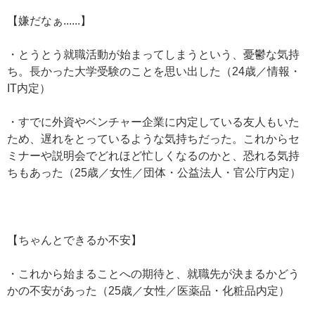
【嫌だなぁ......】
・とうとう就職活動が始まってしまうという、憂鬱な気持
ち。長かった大学受験のことを思い出した（24歳／情報・
IT内定）
・すでに外資やベンチャー企業に内定している友人もいた
ため、遅れをとっているような気持ちだった。これからセ
ミナーや説明会でどれほど忙しくなるのかと、恐れる気持
ちもあった（25歳／女性／団体・公益法人・官公庁内定）
【ちゃんとできるか不安】
・これから始まることへの期待と、就職先が決まるかどう
かの不安があった（25歳／女性／医薬品・化粧品内定）