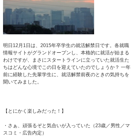
明日12月1日は、2015年卒学生の就活解禁日です。各就職
情報サイトがグランドオープンし、本格的に就活が始まる
わけですが、まさにスタートラインに立っていた就活生た
ちはどんな心境でこの日を迎えていたのでしょうか？ 一年
前に経験した先輩学生に、就活解禁前夜のときの気持ちを
聞いてみました。
【とにかく楽しみだった！】
・さぁ、頑張るぞと気合いが入っていた（23歳／男性／マ
スコミ・広告内定）