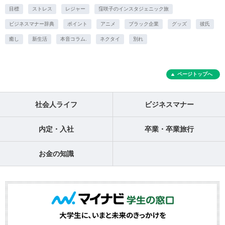
目標
ストレス
レジャー
窪咲子のインスタジェニック旅
ビジネスマナー辞典
ポイント
アニメ
ブラック企業
グッズ
彼氏
癒し
新生活
本音コラム.
ネクタイ
別れ
ページトップへ
社会人ライフ
ビジネスマナー
内定・入社
卒業・卒業旅行
お金の知識