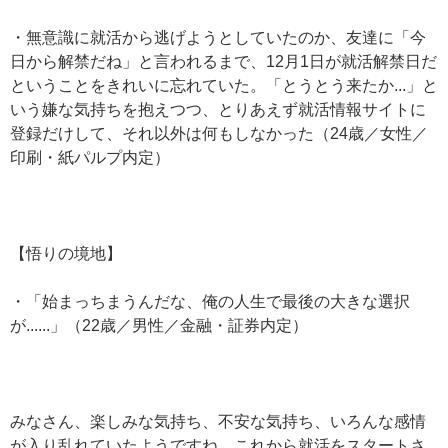
・無意識に就活から逃げようとしていたのか、友達に「今
日から解禁だね」と言われるまで、12月1日が就活解禁日だ
ということをきれいに忘れていた。「とうとう来たか...」と
いう嫌な気持ちを抱えつつ、とりあえず就活情報サイトに
登録だけして、それ以外は何もしなかった（24歳／女性／
印刷・紙パルプ内定）
【悟りの境地】
・「始まっちまうんだな、俺の人生で最後の大きな選択
が......」（22歳／男性／金融・証券内定）
みなさん、楽しみな気持ち、不安な気持ち、いろんな感情
が入り乱れていたようですね。これから就活をスタートさ