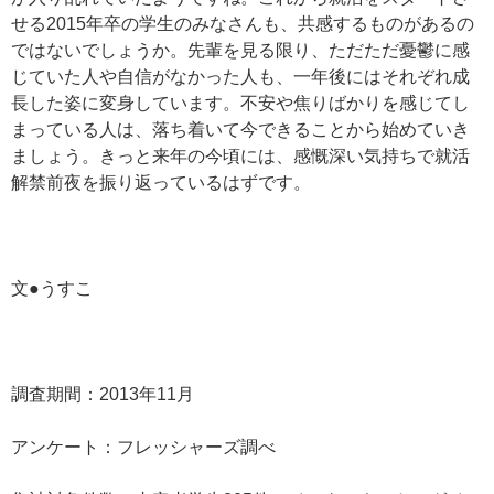
せる2015年卒の学生のみなさんも、共感するものがあるの
ではないでしょうか。先輩を見る限り、ただただ憂鬱に感
じていた人や自信がなかった人も、一年後にはそれぞれ成
長した姿に変身しています。不安や焦りばかりを感じてし
まっている人は、落ち着いて今できることから始めていき
ましょう。きっと来年の今頃には、感慨深い気持ちで就活
解禁前夜を振り返っているはずです。
文●うすこ
調査期間：2013年11月
アンケート：フレッシャーズ調べ