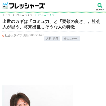
トップ
>
社会人ライフ
>
社会人ライフ
出世のカギは「コミュ力」と「要領の良さ」。社会
人が思う、将来出世しそうな人の特徴
更新:2016/01/28
社会人ライフ
人事・採用
会社のルール