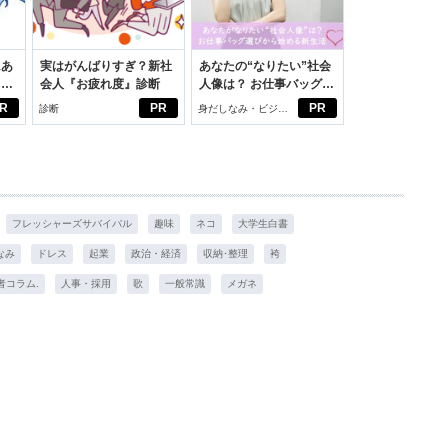
にあ
実はがんばりすぎ？新社
あなたの“なりたい”社会
カー
会人『お疲れ度』診断
人像は？ お仕事バッグ選
びから始める新生活
R
PR
PR
診断
身だしなみ・ビジネ
スアイテム
フレッシャーズサバイバル
趣味
ネコ
大学生白書
なみ
ドレス
起業
政治・経済
収納･整理
袴
者コラム.
人事・採用
歌
一般常識
メガネ