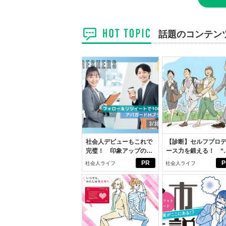
話題のコンテン
社会人デビューもこれで
【診断】セルフプロ
完璧！ 印象アップのセ
ース力を鍛える！ “
ルフプロデュース術
ブン観”診断
PR
P
社会人ライフ
社会人ライフ