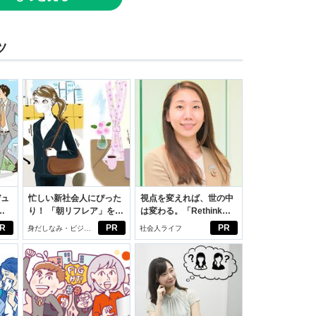
ツ
デュ
忙しい新社会人にぴった
視点を変えれば、世の中
ジ
り！ 「朝リフレア」をは
は変わる。「Rethink
じめよう。しっかりニオ
PROJECT」がつたえた
R
PR
PR
身だしなみ・ビジネ
社会人ライフ
イケアして24時間快適。
いこと。
スアイテム