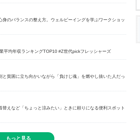
心身のバランスの整え方。ウェルビーイングを学ぶワークショッ
均年収ランキングTOP10 #Z世代pickフレッシャーズ
別と貧困に立ち向かいながら「負けじ魂」を燃やし抜いた人だっ
着替えなど「ちょっと涼みたい」ときに頼りになる便利スポット
もっと見る