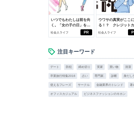
いつでもわたしは前を向
ウワサの真実がここ
く。「女の子の日」を前
る！？ クレジット
向きに♪社会人エリ・大
ドの都市伝説
PR
P
社会人ライフ
社会人ライフ
学生リカの物語
注目キーワード
デート
防犯
締め切り
実家
買い物
清潔
卒業旅行特集2016
占い
専門家.
診断
身だし
使えるフレーズ
サークル
金融業界のトレンド
著
オフィスカジュアル
ビジネスファッションのキホン