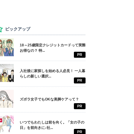
ピックアップ
18～25歳限定クレジットカードって実際
お得なの？ 特...
PR
入社後に家探しを始める人必見！ 一人暮
らしの新しい選択...
PR
ズボラ女子でもOKな美脚ケアって？
PR
いつでもわたしは前を向く。「女の子の
日」を前向きに♪社...
PR