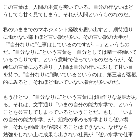
この言葉は、人間の本質を突いている。自分の行ないはど
うしても甘く見てしまう。それが人間というものなのだ。
私のいままでのマネジメント経験を思い出すと、期待通り
に働かない部下ほど言い訳が多い。その言い訳の大半が、
「"自分なりに"仕事はしているのですが......」というもの
だ。"自分なりに"という言葉を「自分としては精一杯働いて
いるつもりです」という意味で使っているのだろうが、范
純仁の言葉にある通り、人間は自分の行いに対して甘い目
を持つ。"自分なりに"働いているというのは、第三者が客観
的にみると、それほど働いていない場合が多いのだ。
もうひとつ、"自分なりに"という言葉には罪作りな意味があ
る。それは、文字通り「いまの自分の能力水準で」という
ことを公言してしまっているということだ。もし、「いま
の自分の能力水準」が、組織の求める水準よりも低い場
合、それを組織側が容認することはできない。なぜなら、
勉強をしない上に成果も出さない社員が「低い水準で仕事