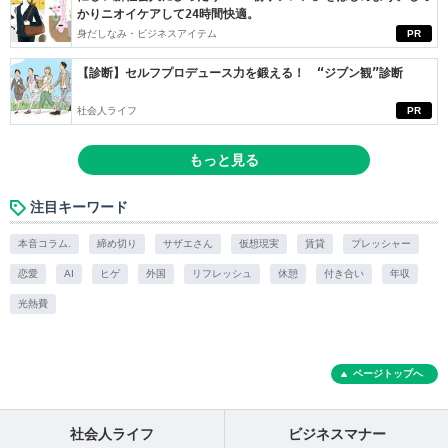
かりニオイケアして24時間快適。
身だしなみ・ビジネスアイテム
PR
【診断】セルフプロデュース力を鍛える！ “ジブン観”診断
社会人ライフ
PR
もっと見る
注目キーワード
本音コラム.
締め切り
サザエさん
仮想現実
賃貸
プレッシャー
恋愛
AI
ヒゲ
外国
リフレッシュ
休憩
付き合い
年収
光熱費
ページトップへ
社会人ライフ
ビジネスマナー