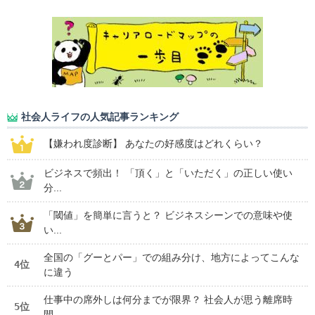
社会人ライフの人気記事ランキング
【嫌われ度診断】 あなたの好感度はどれくらい？
ビジネスで頻出！ 「頂く」と「いただく」の正しい使い
分...
「閾値」を簡単に言うと？ ビジネスシーンでの意味や使
い...
全国の「グーとパー」での組み分け、地方によってこんな
4位
に違う
仕事中の席外しは何分までが限界？ 社会人が思う離席時
5位
間...