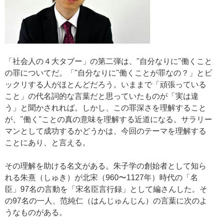
「社会人の４大タブー」の第二弾は、"自分なりに"働くこと
の罪についてだ。「"自分なりに"働くことが罪なの？」とビ
ックリする人がほとんどだろう。いままで「頑張っている
こと」の代名詞的な言葉だと思っていたものが「実は違
う」と聞かされれば。しかし、この罪深さを理解すること
が、"働く"ことの真の意味を理解する近道になる。サラリー
マンとして成功するかどうかは、今回のテーマを理解する
ことにあり、と言える。
その理解を助ける名文がある。朱子学の創始者として知ら
れる朱熹（しゅき）が北宋（960〜1127年）時代の「名
臣」97名の言動を「宋名臣言行録」として編さんした。そ
の97名の一人、范純仁（はんじゅんじん）の言葉に次のよ
うなものがある。