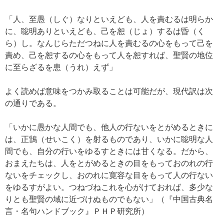
「人、至愚（しぐ）なりといえども、人を責むるは明らか
に、聡明ありといえども、己を恕（じょ）するは昏（く
ら）し。なんじらただつねに人を責むるの心をもって己を
責め、己を恕するの心をもって人を恕すれば、聖賢の地位
に至らざるを患（うれ）えず」
よく読めば意味をつかみ取ることは可能だが、現代訳は次
の通りである。
「いかに愚かな人間でも、他人の行ないをとがめるときに
は、正鵠（せいこく）を射るものであり、いかに聡明な人
間でも、自分の行いをゆるすときには甘くなる。だから、
おまえたちは、人をとがめるときの目をもっておのれの行
ないをチェックし、おのれに寛容な目をもって人の行ない
をゆるすがよい。つねづねこれを心がけておれば、多少な
りとも聖賢の域に近づけぬものでもない」（『中国古典名
言・名句ハンドブック』ＰＨＰ研究所）