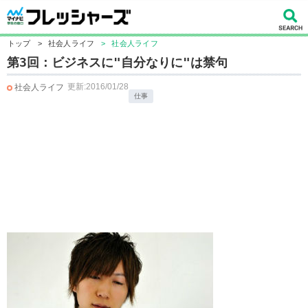
トップ
>
社会人ライフ
>
社会人ライフ
第3回：ビジネスに"自分なりに"は禁句
更新:2016/01/28
社会人ライフ
仕事