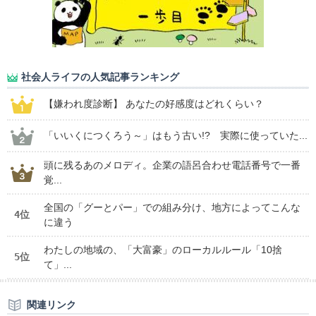
社会人ライフの人気記事ランキング
【嫌われ度診断】 あなたの好感度はどれくらい？
「いいくにつくろう～」はもう古い!? 実際に使っていた...
頭に残るあのメロディ。企業の語呂合わせ電話番号で一番
覚...
全国の「グーとパー」での組み分け、地方によってこんな
4位
に違う
わたしの地域の、「大富豪」のローカルルール「10捨
5位
て」...
関連リンク