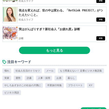
社会人ライフ
PR
視点を変えれば、世の中は変わる。「Rethink PROJECT」がつ
たえたいこと。
社会人ライフ
PR
実はがんばりすぎ？新社会人『お疲れ度』診断
診断
PR
もっと見る
注目キーワード
憧れ
社会人生活のトリセツ
メール
もう間違えない！ 定番ビジネス敬語集
実家
運勢
読書
人事・採用
お酒
暮らし
やしろあずきのこの社会の片隅に
卒業旅行特集
プライベート
KY
ビジネス用語