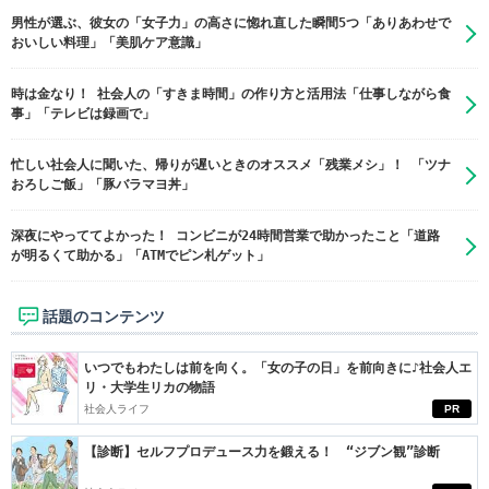
男性が選ぶ、彼女の「女子力」の高さに惚れ直した瞬間5つ「ありあわせで
おいしい料理」「美肌ケア意識」
時は金なり！ 社会人の「すきま時間」の作り方と活用法「仕事しながら食
事」「テレビは録画で」
忙しい社会人に聞いた、帰りが遅いときのオススメ「残業メシ」！ 「ツナ
おろしご飯」「豚バラマヨ丼」
深夜にやっててよかった！ コンビニが24時間営業で助かったこと「道路
が明るくて助かる」「ATMでピン札ゲット」
話題のコンテンツ
いつでもわたしは前を向く。「女の子の日」を前向きに♪社会人エ
リ・大学生リカの物語
社会人ライフ
PR
【診断】セルフプロデュース力を鍛える！ “ジブン観”診断