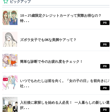
ピックアップ
18～25歳限定クレジットカードって実際お得なの？
特...
PR
ズボラ女子でもOKな美脚ケアって？
PR
簡単な診断で今のお疲れ度をチェック！
PR
いつでもわたしは前を向く。「女の子の日」を前向きに♪
社...
PR
入社後に家探しを始める人必見！ 一人暮らしの新しい選
択...
PR