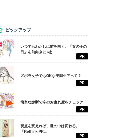
ピックアップ
いつでもわたしは前を向く。「女の子の
日」を前向きに♪社...
PR
ズボラ女子でもOKな美脚ケアって？
PR
簡単な診断で今のお疲れ度をチェック！
PR
視点を変えれば、世の中は変わる。
「Rethink PR...
PR