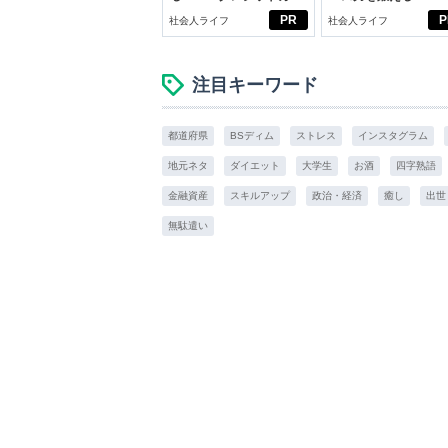
ドの都市伝説
ブン観”診断
PR
P
社会人ライフ
社会人ライフ
注目キーワード
都道府県
BSディム
ストレス
インスタグラム
地元ネタ
ダイエット
大学生
お酒
四字熟語
金融資産
スキルアップ
政治・経済
癒し
出世
無駄遣い