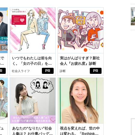
れで
いつでもわたしは前を向
実はがんばりすぎ？新社
のセ
く。「女の子の日」を前
会人『お疲れ度』診断
向きに♪社会人エリ・大
R
PR
PR
社会人ライフ
診断
学生リカの物語
デュ
あなたの“なりたい”社会
視点を変えれば、世の中
ジ
人像は？ お仕事バッグ選
は変わる。「Rethink