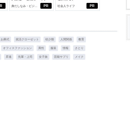
びから始める新生活
PROJECT」がつたえた
R
PR
PR
身だしなみ・ビジネ
社会人ライフ
いこと。
スアイテム
お葬式
就活クローゼット
幼少期
人間関係
教育
オフィスファッション
異性
服装
情報
さとり
昇進
先輩・上司
女子旅
芸能サプリ
メイク