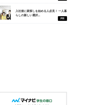
入社後に家探しを始める人必見！ 一人暮
らしの新しい選択...
PR