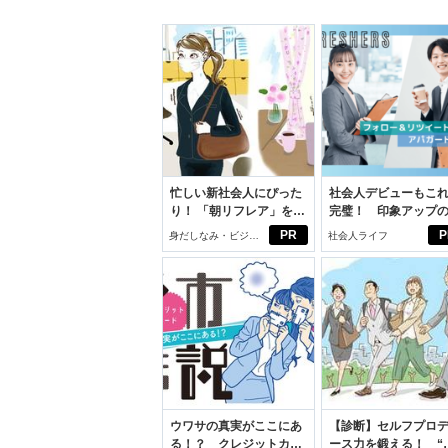
忙しい新社会人にぴった
社会人デビューもこ
り！ 「朝リフレア」をは
完璧！ 印象アップ
じめよう。しっかりニオ
ルフプロデュース術
PR
P
身だしなみ・ビジネ
社会人ライフ
イケアして24時間快適。
スアイテム
ウワサの真実がここにあ
【診断】セルフプロ
る！？ クレジットカー
ース力を鍛える！ “