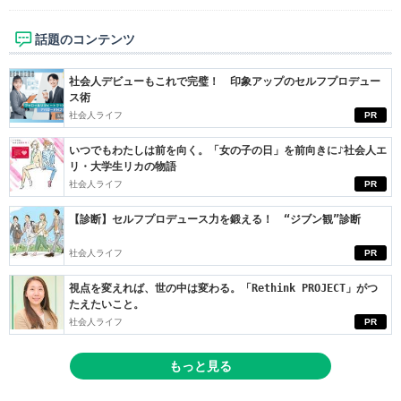
話題のコンテンツ
社会人デビューもこれで完璧！ 印象アップのセルフプロデュー
ス術
社会人ライフ
PR
いつでもわたしは前を向く。「女の子の日」を前向きに♪社会人エ
リ・大学生リカの物語
社会人ライフ
PR
【診断】セルフプロデュース力を鍛える！ “ジブン観”診断
社会人ライフ
PR
視点を変えれば、世の中は変わる。「Rethink PROJECT」がつ
たえたいこと。
社会人ライフ
PR
もっと見る