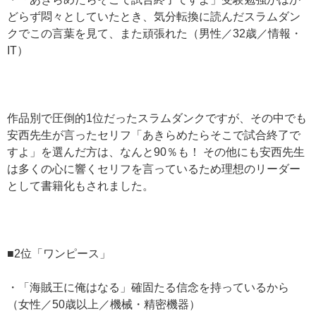
どらず悶々としていたとき、気分転換に読んだスラムダン
クでこの言葉を見て、また頑張れた（男性／32歳／情報・
IT）
作品別で圧倒的1位だったスラムダンクですが、その中でも
安西先生が言ったセリフ「あきらめたらそこで試合終了で
すよ」を選んだ方は、なんと90％も！ その他にも安西先生
は多くの心に響くセリフを言っているため理想のリーダー
として書籍化もされました。
■2位「ワンピース」
・「海賊王に俺はなる」確固たる信念を持っているから
（女性／50歳以上／機械・精密機器）