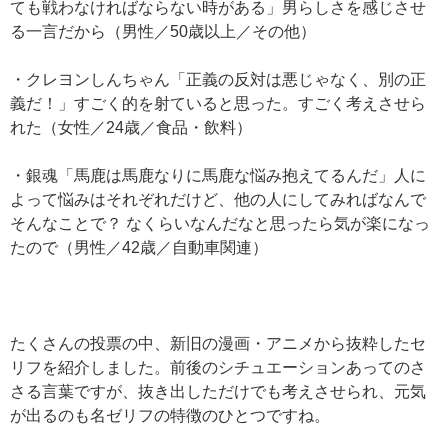
ても戦わなければならない時がある」男らしさを感じさせ
る一言だから（男性／50歳以上／その他）
・クレヨンしんちゃん「正義の反対は悪じゃなく、別の正
義だ！」すごく的を射ていると思った。すごく考えさせら
れた（女性／24歳／食品・飲料）
・銀魂「馬鹿は馬鹿なりに馬鹿な悩み抱えてるんだ」人に
よって悩みはそれぞれだけど、他の人にしてみればなんで
そんなことで？ なくらいなんだなと思ったら気が楽になっ
たので（男性／42歳／自動車関連）
たくさんの投票の中、新旧の漫画・アニメから抜粋したセ
リフを紹介しました。前後のシチュエーションあってのさ
さる言葉ですが、抜き出しただけでも考えさせられ、元気
が出るのも名ゼリフの特徴のひとつですね。