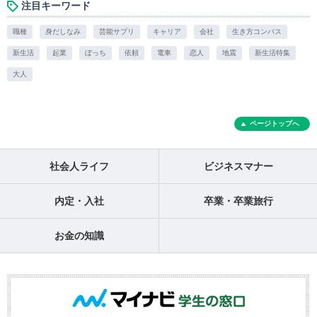
注目キーワード
職種
身だしなみ
芸能サプリ
キャリア
会社
生き方コンパス
新生活
起業
ぼっち
依頼
電車
恋人
地震
新生活特集
大人
ページトップへ
社会人ライフ
ビジネスマナー
内定・入社
卒業・卒業旅行
お金の知識