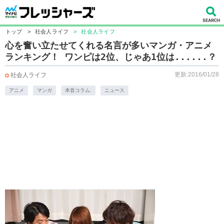
トップ
>
社会人ライフ
>
社会人ライフ
心を奮い立たせてくれる名言が多いマンガ・アニメ
ランキング！ ワンピは2位、じゃあ1位は......？
更新:2016/01/28
社会人ライフ
アニメ
マンガ
本音コラム.
ニュース