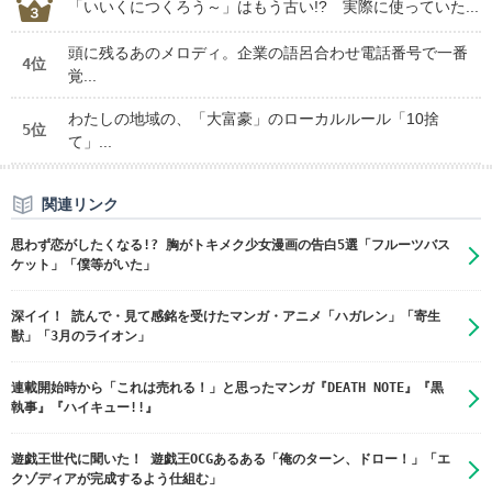
「いいくにつくろう～」はもう古い!? 実際に使っていた...
頭に残るあのメロディ。企業の語呂合わせ電話番号で一番
4位
覚...
わたしの地域の、「大富豪」のローカルルール「10捨
5位
て」...
関連リンク
思わず恋がしたくなる!? 胸がトキメク少女漫画の告白5選「フルーツバス
ケット」「僕等がいた」
深イイ！ 読んで・見て感銘を受けたマンガ・アニメ「ハガレン」「寄生
獣」「3月のライオン」
連載開始時から「これは売れる！」と思ったマンガ『DEATH NOTE』『黒
執事』『ハイキュー!!』
遊戯王世代に聞いた！ 遊戯王OCGあるある「俺のターン、ドロー！」「エ
クゾディアが完成するよう仕組む」