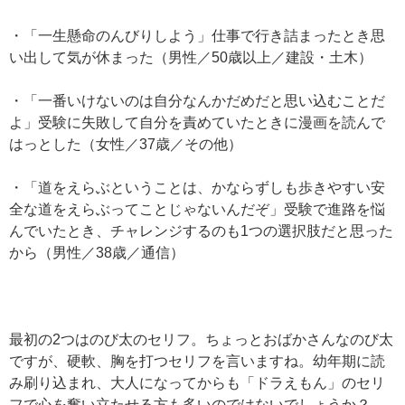
・「一生懸命のんびりしよう」仕事で行き詰まったとき思
い出して気が休まった（男性／50歳以上／建設・土木）
・「一番いけないのは自分なんかだめだと思い込むことだ
よ」受験に失敗して自分を責めていたときに漫画を読んで
はっとした（女性／37歳／その他）
・「道をえらぶということは、かならずしも歩きやすい安
全な道をえらぶってことじゃないんだぞ」受験で進路を悩
んでいたとき、チャレンジするのも1つの選択肢だと思った
から（男性／38歳／通信）
最初の2つはのび太のセリフ。ちょっとおばかさんなのび太
ですが、硬軟、胸を打つセリフを言いますね。幼年期に読
み刷り込まれ、大人になってからも「ドラえもん」のセリ
フで心を奮い立たせる方も多いのではないでしょうか？