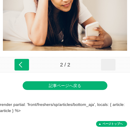
2 / 2
記事ページへ戻る
render partial: 'front/freshers/sp/articles/bottom_aja', locals: { article:
article } %>
ページトップへ