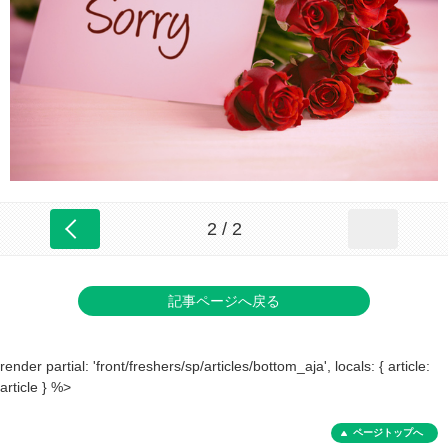
2 / 2
記事ページへ戻る
render partial: 'front/freshers/sp/articles/bottom_aja', locals: { article:
article } %>
ページトップへ