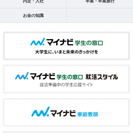
内定・入社
卒業・卒業旅行
お金の知識