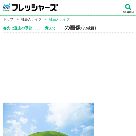
トップ
>
社会人ライフ
>
社会人ライフ
の画像
春先は登山の季節......覚えて...
(/2枚目)